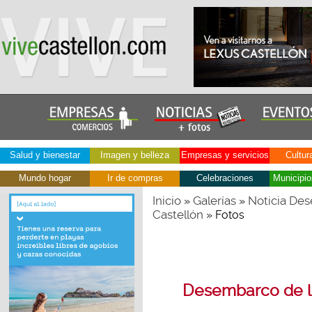
Salud y bienestar
Imagen y belleza
Empresas y servicios
Cultur
Mundo hogar
Ir de compras
Celebraciones
Municipio
Inicio
Galerías
Noticia Des
»
»
Castellón
» Fotos
Desembarco de l