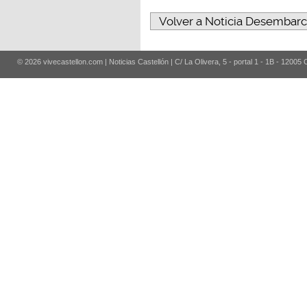
Volver a Noticia Desembarc
© 2026 vivecastellon.com | Noticias Castellón | C/ La Olivera, 5 - portal 1 - 1B - 12005 