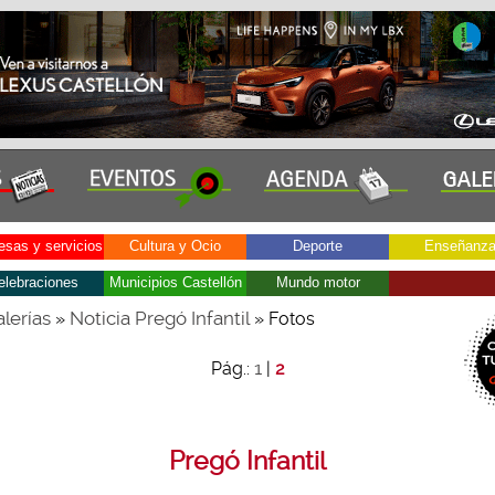
sas y servicios
Cultura y Ocio
Deporte
Enseñanz
elebraciones
Municipios Castellón
Mundo motor
lerías
Noticia Pregó Infantil
»
» Fotos
1
Pág.:
|
2
Pregó Infantil