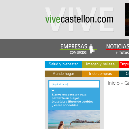
Salud y bienestar
Imagen y belleza
Empre
Mundo hogar
Ir de compras
C
Inicio
Ga
»