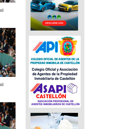
il
il