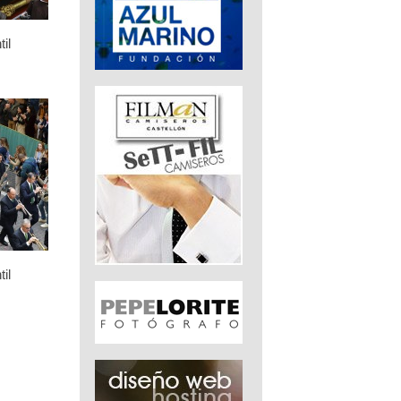
il
il