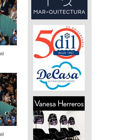
il
il