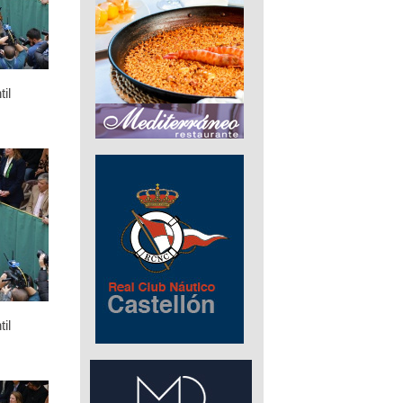
il
il