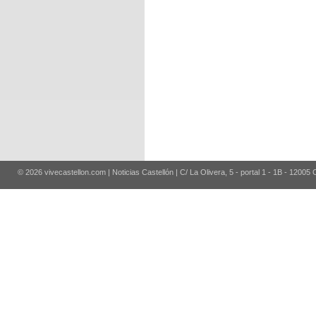
© 2026 vivecastellon.com | Noticias Castellón | C/ La Olivera, 5 - portal 1 - 1B - 12005 