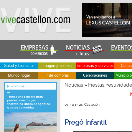
Salud y bienestar
Imagen y belleza
Empresas y servicios
Cultur
Mundo hogar
Ir de compras
Celebraciones
Municipio
Noticias
Fiestas, festividad
»
04 - 03 - 24, Castellón
Pregó Infantil