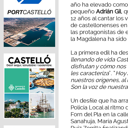
año ha elevado como p
pequeño
Adrián Gil
, 
12 años al cantar los
de castellonenses en 
las protagonistas de 
la Magdalena ha sido l
La primera edil ha de
llenando de vida Cas
disfrutan y cómo nos 
les caracteriza
”. “
Hoy 
nuestros orígenes, al 
Son la voz de nuestra
Un desfile que ha arr
Policía Local al ritmo
Forn del Pla en la cal
Sanahuja, María Agust