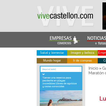
Salud y bienestar
Imagen y belleza
Empre
Mundo hogar
Ir de compras
C
Inicio
Ga
»
Maratón 
Lu