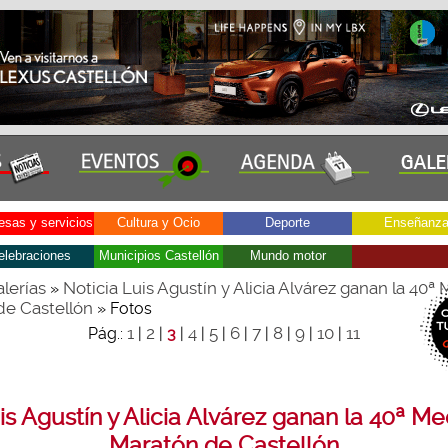
sas y servicios
Cultura y Ocio
Deporte
Enseñanz
elebraciones
Municipios Castellón
Mundo motor
lerías
Noticia Luis Agustín y Alicia Alvárez ganan la 40ª
»
de Castellón
» Fotos
1
2
4
5
6
7
8
9
10
11
Pág.:
|
|
3
|
|
|
|
|
|
|
|
is Agustín y Alicia Alvárez ganan la 40ª Me
Maratón de Castellón