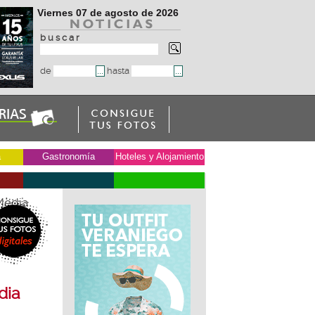
Viernes 07 de agosto de 2026
b u s c a r
de
hasta
a
Gastronomía
Hoteles y Alojamiento
 Media
dia