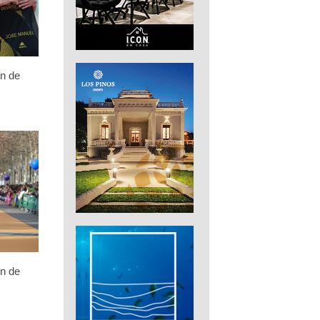
n de
n de