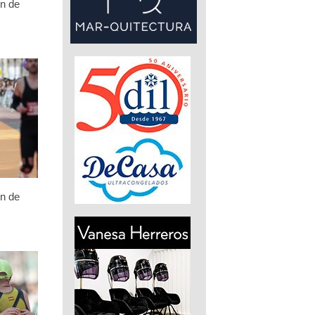
n de
n de