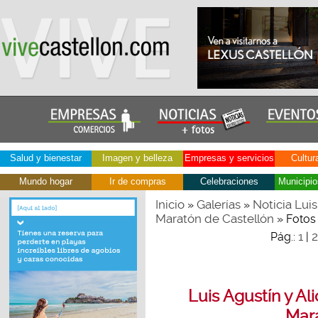
Salud y bienestar
Imagen y belleza
Empresas y servicios
Cultur
Mundo hogar
Ir de compras
Celebraciones
Municipio
Inicio
Galerías
Noticia Luis
»
»
Maratón de Castellón
» Fotos
1
2
Pág.:
|
Luis Agustín y Al
Mara