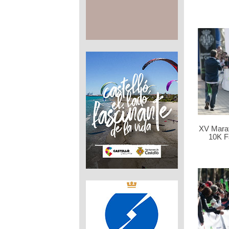
XV Marat
10K F