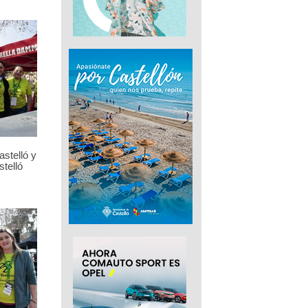
stelló y
telló