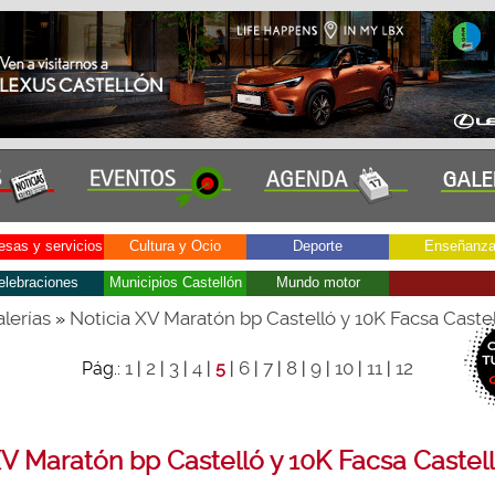
sas y servicios
Cultura y Ocio
Deporte
Enseñanz
elebraciones
Municipios Castellón
Mundo motor
lerías
Noticia XV Maratón bp Castelló y 10K Facsa Caste
»
1
2
3
4
6
7
8
9
10
11
12
Pág.:
|
|
|
|
5
|
|
|
|
|
|
|
V Maratón bp Castelló y 10K Facsa Castel