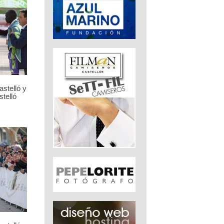
stelló y
telló