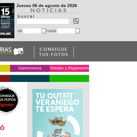
Jueves 06 de agosto de 2026
b u s c a r
de
hasta
a
Gastronomía
Hoteles y Alojamiento
lló
»
ló