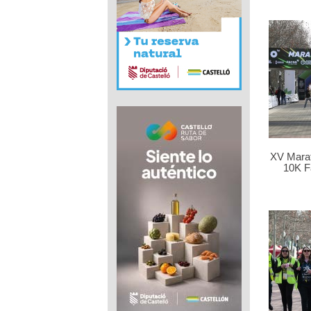
XV Marat
10K F