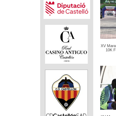
XV Marat
10K F