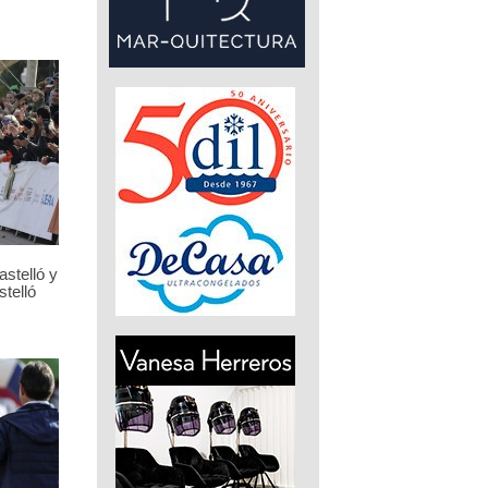
stelló y
telló