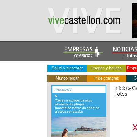
Salud y bienestar
Imagen y belleza
Empre
Mundo hogar
Ir de compras
C
Inicio
Ga
»
Fotos
X