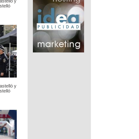
stelló y
telló
stelló y
telló