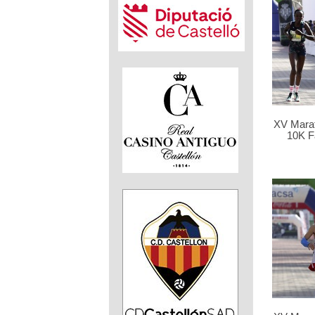
XV Marat
10K F