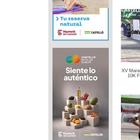
XV Marat
10K F