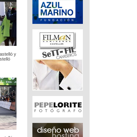
stelló y
telló