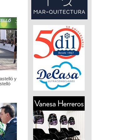
stelló y
telló