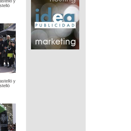
stelló y
telló
stelló y
telló