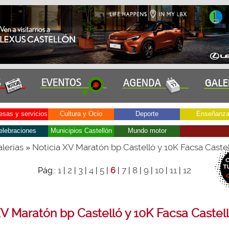
sas y servicios
Cultura y Ocio
Deporte
Enseñanz
elebraciones
Municipios Castellón
Mundo motor
lerías
Noticia XV Maratón bp Castelló y 10K Facsa Caste
»
1
2
3
4
5
7
8
9
10
11
12
Pág.:
|
|
|
|
|
6
|
|
|
|
|
|
V Maratón bp Castelló y 10K Facsa Castel