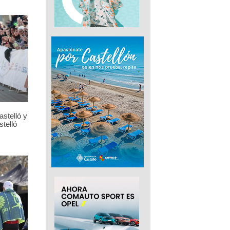
stelló y
telló