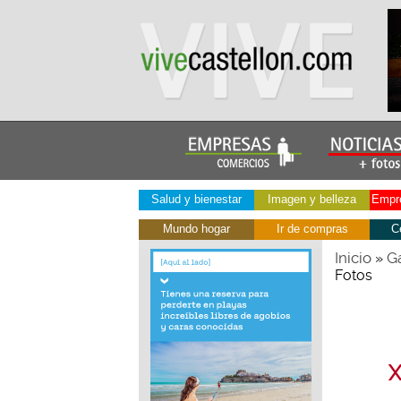
Salud y bienestar
Imagen y belleza
Empre
Mundo hogar
Ir de compras
C
Inicio
Ga
»
Fotos
X