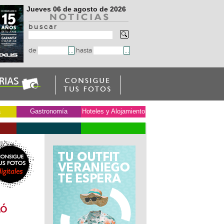
Jueves 06 de agosto de 2026
b u s c a r
de
hasta
a
Gastronomía
Hoteles y Alojamiento
lló
»
ló