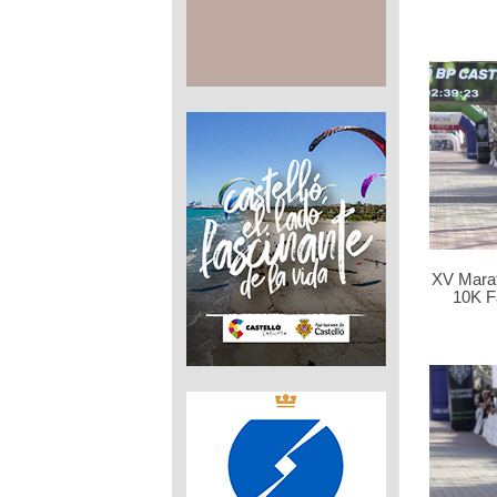
XV Marat
10K F