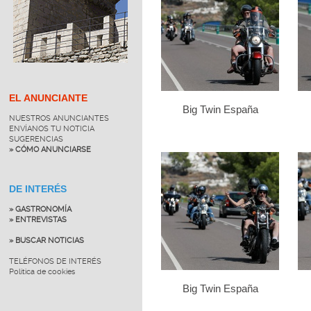
EL ANUNCIANTE
Big Twin España
NUESTROS ANUNCIANTES
ENVÍANOS TU NOTICIA
SUGERENCIAS
» CÓMO ANUNCIARSE
DE INTERÉS
» GASTRONOMÍA
» ENTREVISTAS
» BUSCAR NOTICIAS
TELÉFONOS DE INTERÉS
Política de cookies
Big Twin España