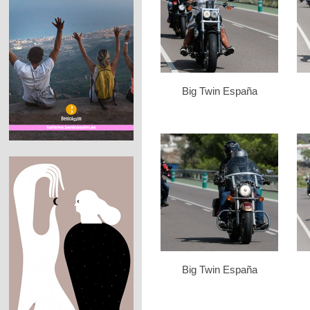
Big Twin España
Big Twin España