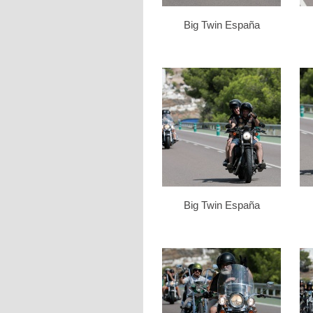
Big Twin España
Big Twin España