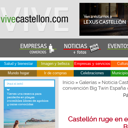
Salud y bienestar
Imagen y belleza
Empresas y servicios
Cultur
Mundo hogar
Ir de compras
Celebraciones
Municipio
Inicio
Galerías
Noticia Cast
»
»
convención Big Twin España
Pá
Castellón ruge en e
B