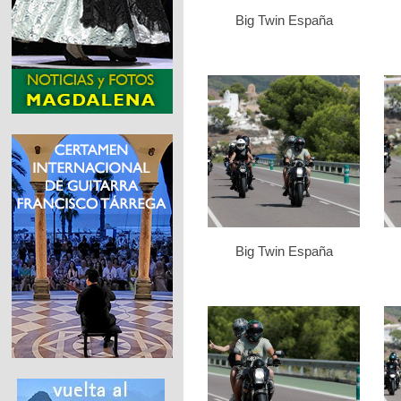
Big Twin España
Big Twin España