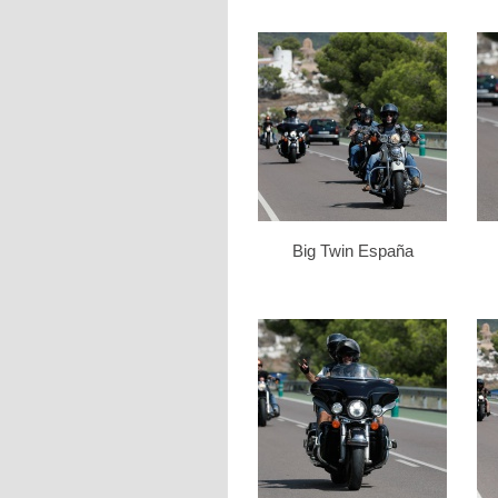
Big Twin España