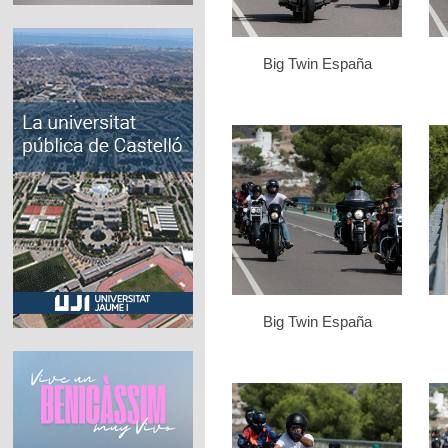
Big Twin España
Big Twin España