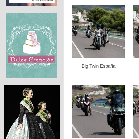
Big Twin España