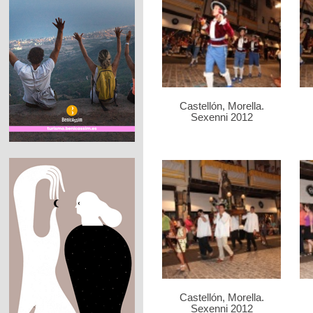
Castellón, Morella.
Sexenni 2012
Castellón, Morella.
Sexenni 2012