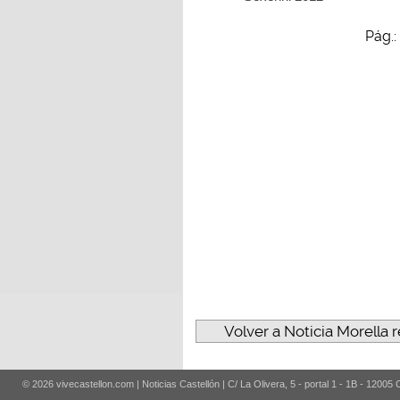
Pág.:
Volver a Noticia Morella r
© 2026 vivecastellon.com | Noticias Castellón | C/ La Olivera, 5 - portal 1 - 1B - 12005 