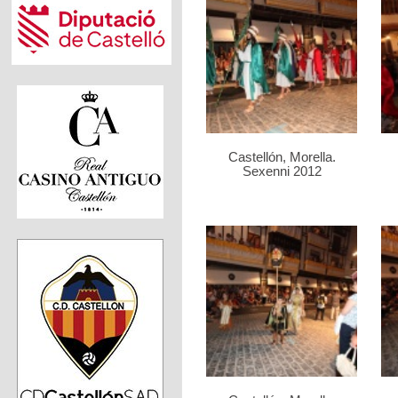
Castellón, Morella.
Sexenni 2012