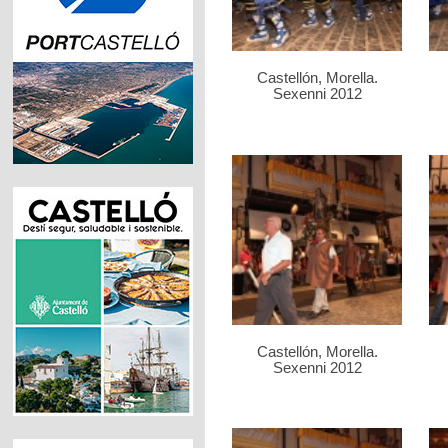
Castellón, Morella.
Sexenni 2012
Castellón, Morella.
Sexenni 2012