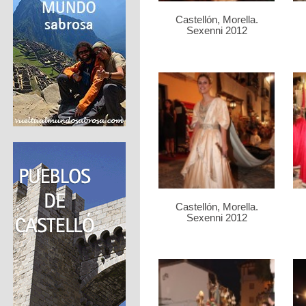
Castellón, Morella.
Sexenni 2012
Castellón, Morella.
Sexenni 2012