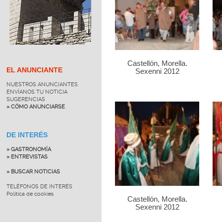
Castellón, Morella.
EL ANUNCIANTE
Sexenni 2012
NUESTROS ANUNCIANTES
ENVÍANOS TU NOTICIA
SUGERENCIAS
» CÓMO ANUNCIARSE
DE INTERÉS
» GASTRONOMÍA
» ENTREVISTAS
» BUSCAR NOTICIAS
TELÉFONOS DE INTERÉS
Política de cookies
Castellón, Morella.
Sexenni 2012