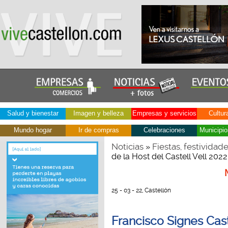
Salud y bienestar
Imagen y belleza
Empresas y servicios
Cultur
Mundo hogar
Ir de compras
Celebraciones
Municipio
Noticias
Fiestas, festividad
»
de la Host del Castell Vell 2022
25 - 03 - 22, Castellón
Francisco Signes Cas