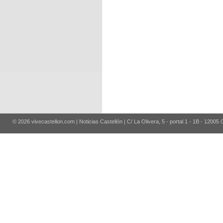
© 2026 vivecastellon.com | Noticias Castellón | C/ La Olivera, 5 - portal 1 - 1B - 12005 