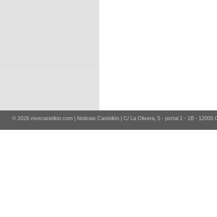
© 2026 vivecastellon.com | Noticias Castellón | C/ La Olivera, 5 - portal 1 - 1B - 12005 