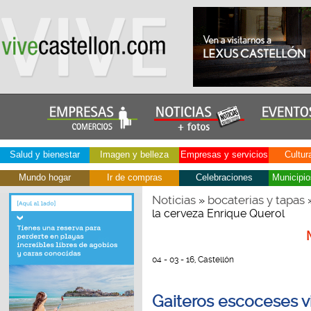
Salud y bienestar
Imagen y belleza
Empresas y servicios
Cultur
Mundo hogar
Ir de compras
Celebraciones
Municipio
Noticias
bocaterias y tapas
»
»
la cerveza Enrique Querol
04 - 03 - 16, Castellón
Gaiteros escoceses vi