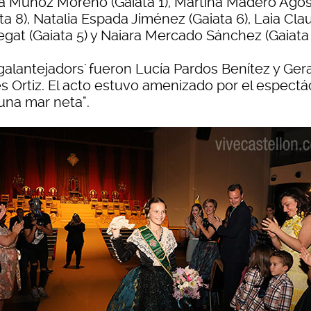
a Muñoz Moreno (Gaiata 1), Martina Madero Agos
ta 8), Natalia Espada Jiménez (Gaiata 6), Laia Clau
egat (Gaiata 5) y Naiara Mercado Sánchez (Gaiata 
'galantejadors' fueron Lucía Pardos Benítez y Ger
s Ortiz. El acto estuvo amenizado por el espectá
 una mar neta".