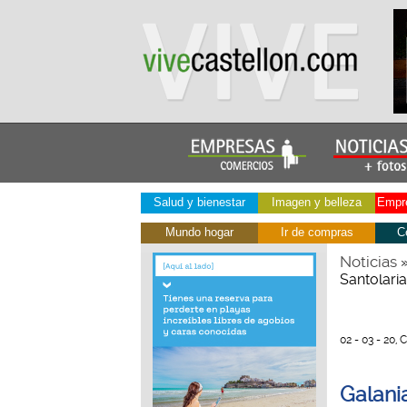
Salud y bienestar
Imagen y belleza
Empre
Mundo hogar
Ir de compras
C
Noticias
Santolaria
02 - 03 - 20, 
Galania