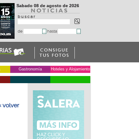
Sabado 08 de agosto de 2026
b u s c a r
de
hasta
a
Gastronomía
Hoteles y Alojamiento
o
« volver