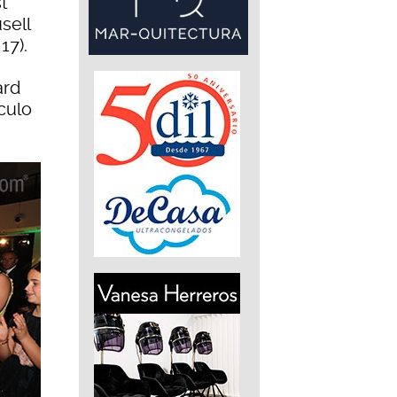
t
sell
17).
ard
culo