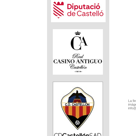
La fi
imáge
info