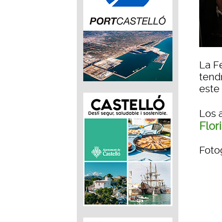
La F
tend
este 
Los 
Flori
Fotog