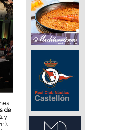
rnes
as de
a
, y
1),