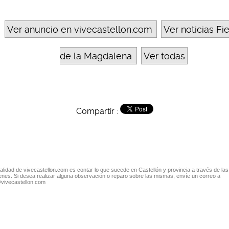
Ver anuncio en vivecastellon.com
Ver noticias Fi
de la Magdalena
Ver todas
Compartir :
nalidad de vivecastellon.com es contar lo que sucede en Castellón y provincia a través de las
nes. Si desea realizar alguna observación o reparo sobre las mismas, envíe un correo a
@vivecastellon.com