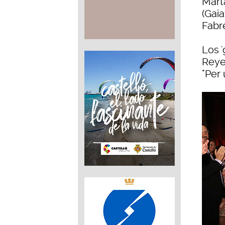
Mart
(Gaia
Fabr
Los 
Reye
"Per