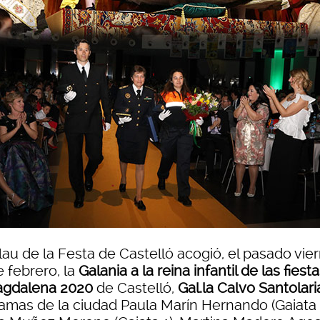
lau de la Festa de Castelló acogió, el pasado vie
 febrero, la
Galania a la reina infantil de las fiest
agdalena 2020
de Castelló,
Gal.la Calvo Santolari
damas de la ciudad Paula Marín Hernando (Gaiata 1