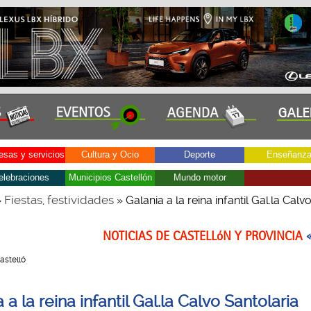
sas y servicios
Cultura y Ocio
Deporte
Enseñanz
elebraciones
Municipios Castellón
Mundo motor
Fiestas, festividades
»
» Galania a la reina infantil Gal.la Calv
NOTICIAS DE CASTELLóN Y PROVINCIA
Castelló
 a la reina infantil Gal.la Calvo Santolaria