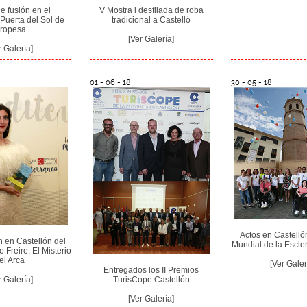
V Mostra i desfilada de roba
 fusión en el
tradicional a Castelló
 Puerta del Sol de
ropesa
[Ver Galería]
r Galería]
01 - 06 - 18
30 - 05 - 18
Actos en Castelló
 en Castellón del
Mundial de la Escler
o Freire, El Misterio
el Arca
[Ver Galer
Entregados los II Premios
TurisCope Castellón
r Galería]
[Ver Galería]