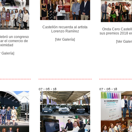
Castellón recuerda al artista
Onda Cero Castell
Lorenzo Ramírez
sus premios 2018 en
lebró un congreso
[Ver Galería]
iar el comercio de
[Ver Galer
oximidad
r Galería]
07 - 06 - 18
07 - 06 - 18