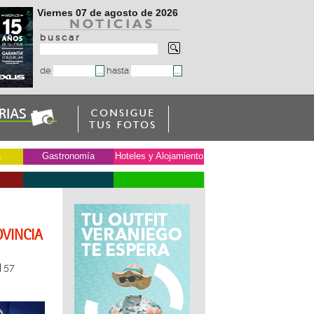
Viernes 07 de agosto de 2026
b u s c a r
de
hasta
a
Gastronomía
Hoteles y Alojamiento
OVINCIA
57
|