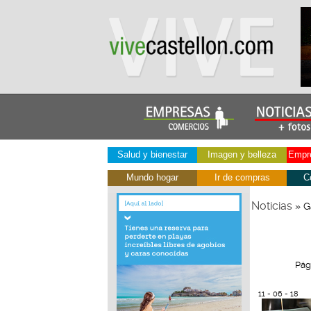
Salud y bienestar
Imagen y belleza
Empre
Mundo hogar
Ir de compras
C
Noticias
» G
Pág
11 - 06 - 18