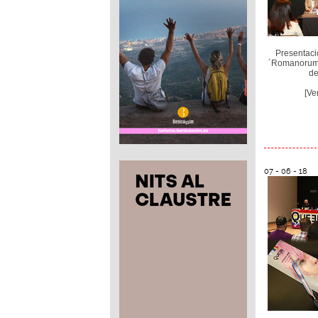
Presentaci
´Romanorum V
d
[Ve
07 - 06 - 18