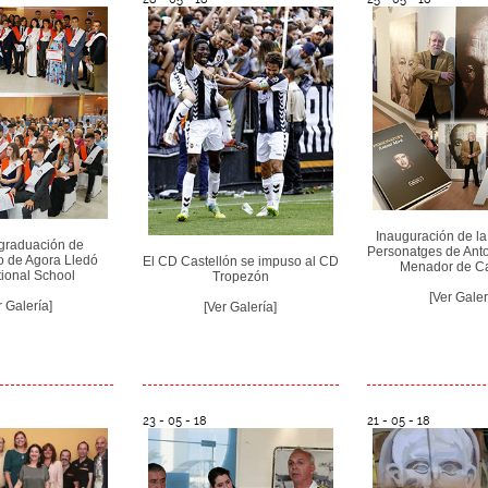
Inauguración de la
graduación de
Personatges de Anto
to de Agora Lledó
El CD Castellón se impuso al CD
Menador de Ca
tional School
Tropezón
[Ver Galer
r Galería]
[Ver Galería]
23 - 05 - 18
21 - 05 - 18