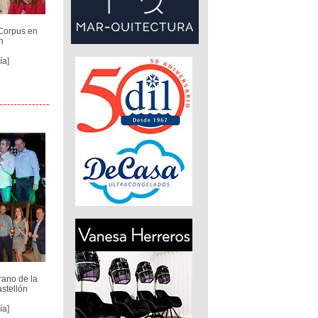
Corpus en
n
ía]
rano de la
astellón
ía]