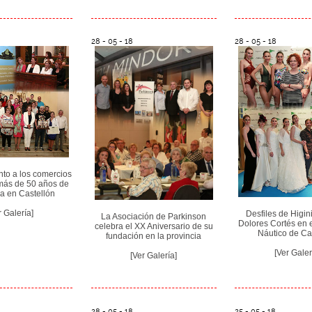
28 - 05 - 18
28 - 05 - 18
to a los comercios
más de 50 años de
ia en Castellón
r Galería]
Desfiles de Higin
La Asociación de Parkinson
Dolores Cortés en 
celebra el XX Aniversario de su
Náutico de Ca
fundación en la provincia
[Ver Galer
[Ver Galería]
28 - 05 - 18
25 - 05 - 18