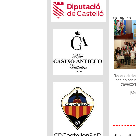
29 - 05 - 18
Reconocimien
locales con 
trayector
[Ve
28 - 05 - 18