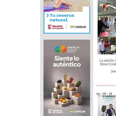
La edición 
Show Cooki
[Ve
09 - 06 - 18