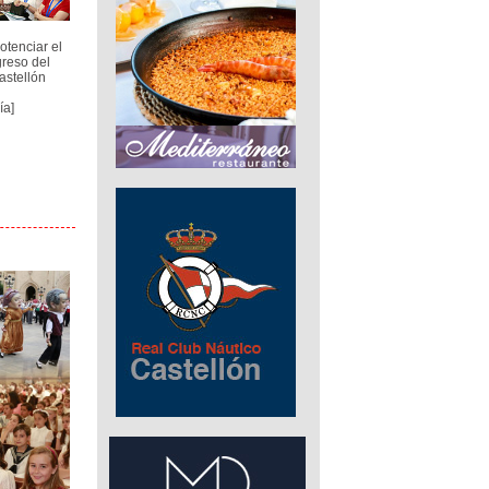
otenciar el
greso del
stellón
ía]