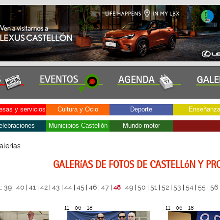
sas y servicios
Cultura y Ocio
Deporte
Enseñanz
elebraciones
Municipios Castellón
Mundo motor
alerias
GALERíAS DE FOTOS DE CASTELLóN Y PR
39
40
41
42
43
44
45
46
47
49
50
51
52
53
54
55
56
.:
|
|
|
|
|
|
|
|
|
48
|
|
|
|
|
|
|
|
11 - 06 - 18
11 - 06 - 18