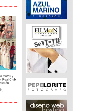
io Mateu y
el Real Club
stellón
ía]