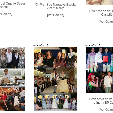
 del Orgullo Queer
XIII Premi de Narrativa Escolar
st 2018
Vicent Marçà
Celebración del 
r Galería]
Castelló
[Ver Galería]
[Ver Galer
04 - 06 - 18
04 - 06 - 18
Gran fiesta de ve
refinería BP C
[Ver Galer