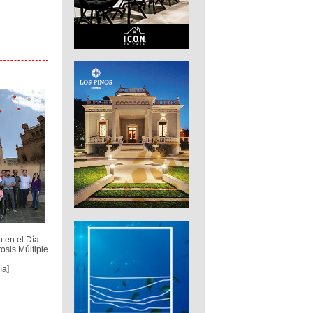
n en el Día
osis Múltiple
ía]