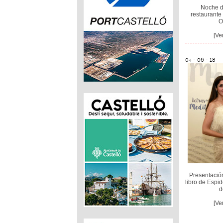
Noche de
restaurante
O
[Ve
04 - 06 - 18
Presentación
libro de Espid
d
[Ve