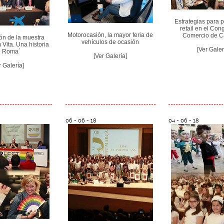
Estrategias para p
retail en el Con
Motorocasión, la mayor feria de
Comercio de Ca
ón de la muestra
vehículos de ocasión
ita. Una historia
[Ver Galer
e Roma´
[Ver Galería]
r Galería]
06 - 06 - 18
04 - 06 - 18