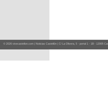
© 2026 vivecastellon.com | Noticias Castellón | C/ La Olivera, 5 - portal 1 - 1B - 12005 Ca