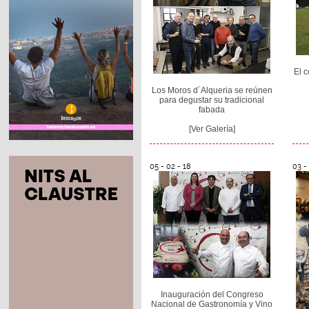
El 
Los Moros d´Alqueria se reúnen
para degustar su tradicional
fabada
[Ver Galería]
05 - 02 - 18
03 -
Inauguración del Congreso
Nacional de Gastronomía y Vino