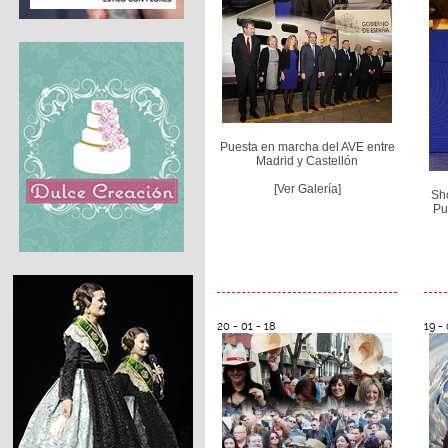
Puesta en marcha del AVE entre
Madrid y Castellón
[Ver Galería]
Sh
Pu
20 - 01 - 18
19 - 