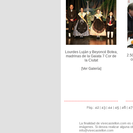
Lourdes Luján y Beyoncé Botea,
2.5
madrinas de la Gaiata 7 Cor de
c
la Ciutat
[Ver Galería]
42
43
44
45
46
47
Pág.:
|
|
|
|
|
La finalidad de vivecastellon.com es 
imágenes. Si desea realizar alguna o
info@vivecastellon.com