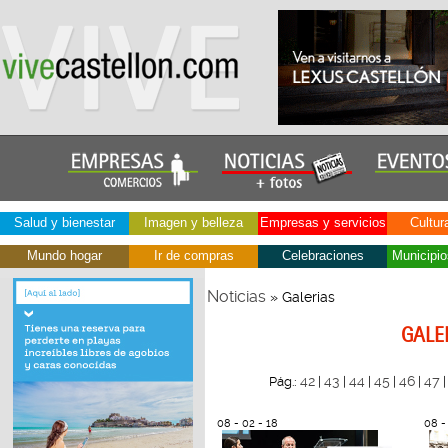
Salud y bienestar
Imagen y belleza
Empresas y servicios
Cultur
Mundo hogar
Ir de compras
Celebraciones
Municipio
Noticias
» Galerias
GALE
42
43
44
45
46
47
Pág.:
|
|
|
|
|
08 - 02 - 18
08 -