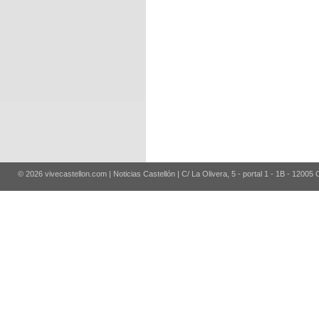
© 2026 vivecastellon.com | Noticias Castellón | C/ La Olivera, 5 - portal 1 - 1B - 12005 