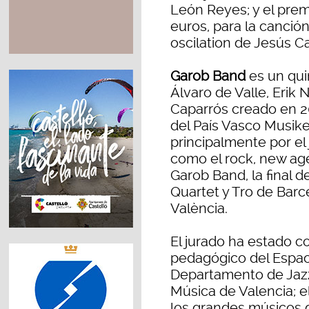
León Reyes; y el prem
euros, para la canci
oscilation de Jesús C
Garob Band
es un qui
Álvaro de Valle, Erik 
Caparrós creado en 2
del País Vasco Musike
principalmente por el 
como el rock, new ag
Garob Band, la final 
Quartet y Tro de Barc
València.
El jurado ha estado 
pedagógico del Espaci
Departamento de Jazz
Música de Valencia; e
los grandes músicos 