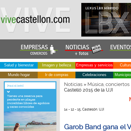
Salud y bienestar
Imagen y belleza
Empresas y servicios
Cultur
Mundo hogar
Ir de compras
Celebraciones
Municipio
Noticias
Música, conciertos
»
Castelló 2015 de la UJI
14 - 12 - 15, Castellón. UJI
Garob Band gana el V