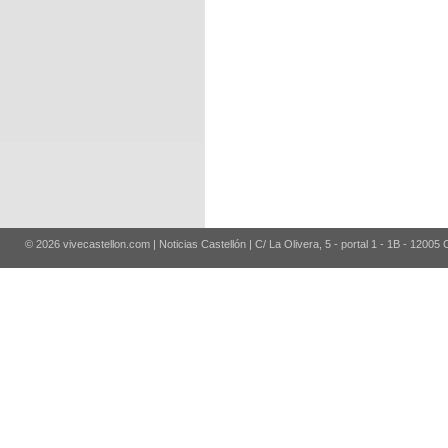
© 2026 vivecastellon.com | Noticias Castellón | C/ La Olivera, 5 - portal 1 - 1B - 12005 