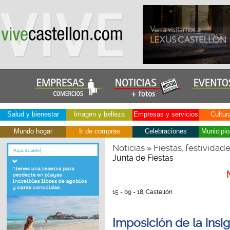
Salud y bienestar
Imagen y belleza
Empresas y servicios
Cultur
Mundo hogar
Ir de compras
Celebraciones
Municipio
Noticias
Fiestas, festividad
»
Junta de Fiestas
15 - 09 - 18, Castellón
Imposición de la insi