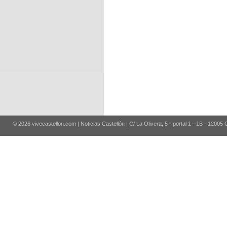
© 2026 vivecastellon.com | Noticias Castellón | C/ La Olivera, 5 - portal 1 - 1B - 12005 