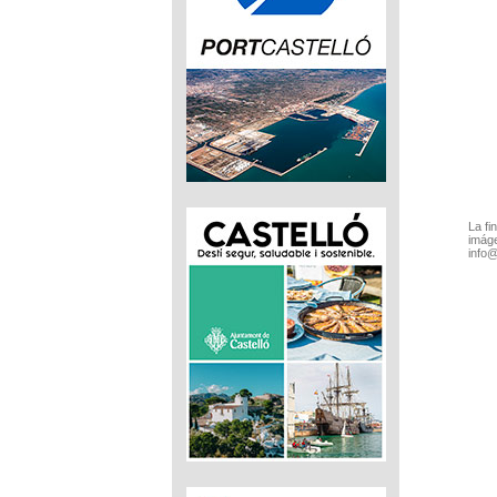
La fi
imáge
info