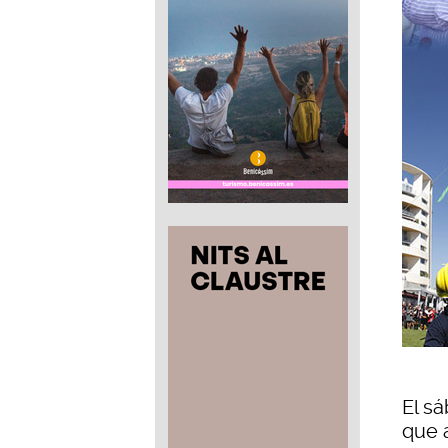
El s
que a