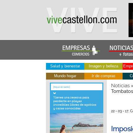
Salud y bienestar
Imagen y belleza
Empre
Mundo hogar
Ir de compras
C
Noticias
Tombatoss
22 - 03 - 17, 
Imposi