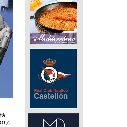
tà
017,