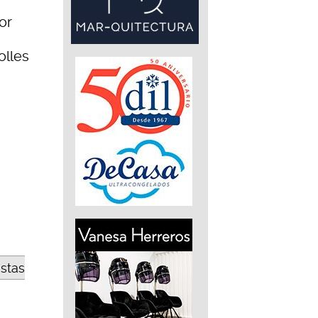
or
olles
estas