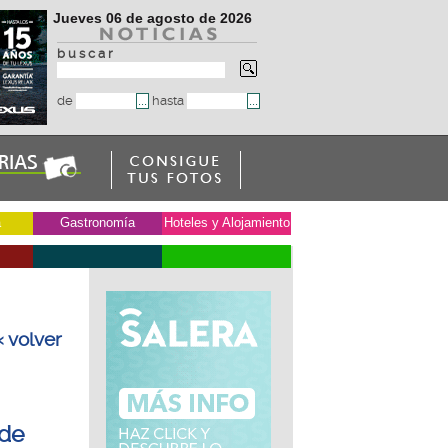
Jueves 06 de agosto de 2026
b u s c a r
de
hasta
a
Gastronomía
Hoteles y Alojamiento
« volver
 de