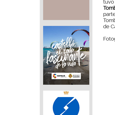
tuvo 
Tomb
parte
Tomb
de Ca
Fotog