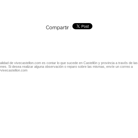
Compartir :
nalidad de vivecastellon.com es contar lo que sucede en Castellón y provincia a través de las
nes. Si desea realizar alguna observación o reparo sobre las mismas, envíe un correo a
@vivecastellon.com