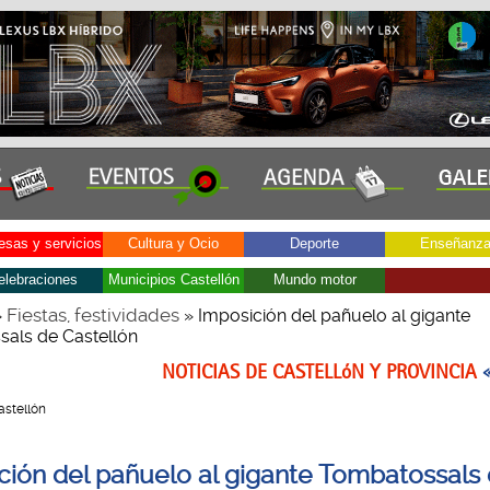
sas y servicios
Cultura y Ocio
Deporte
Enseñanz
elebraciones
Municipios Castellón
Mundo motor
Fiestas, festividades
»
» Imposición del pañuelo al gigante
als de Castellón
NOTICIAS DE CASTELLóN Y PROVINCIA
Castellón
ción del pañuelo al gigante Tombatossals