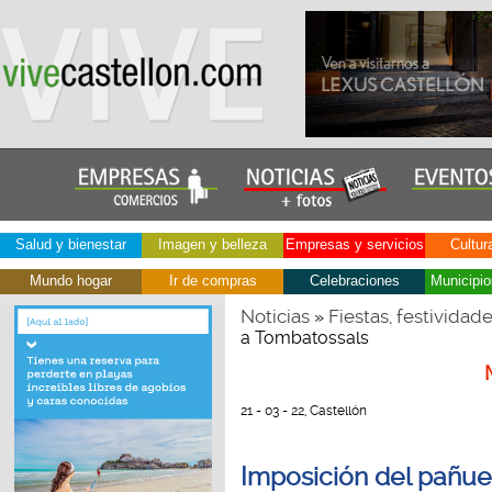
Salud y bienestar
Imagen y belleza
Empresas y servicios
Cultur
Mundo hogar
Ir de compras
Celebraciones
Municipio
Noticias
Fiestas, festividad
»
a Tombatossals
21 - 03 - 22, Castellón
Imposición del pañu