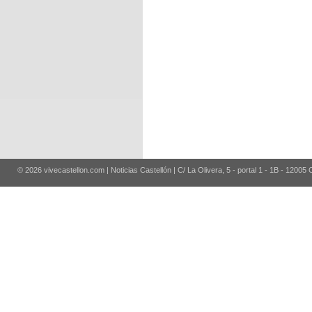
© 2026 vivecastellon.com | Noticias Castellón | C/ La Olivera, 5 - portal 1 - 1B - 12005 