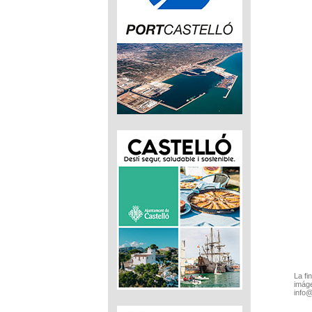
La fi
imáge
info