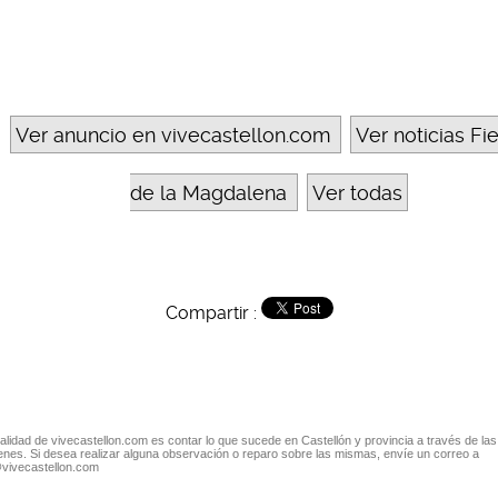
Ver anuncio en vivecastellon.com
Ver noticias Fi
de la Magdalena
Ver todas
Compartir :
nalidad de vivecastellon.com es contar lo que sucede en Castellón y provincia a través de las
nes. Si desea realizar alguna observación o reparo sobre las mismas, envíe un correo a
@vivecastellon.com