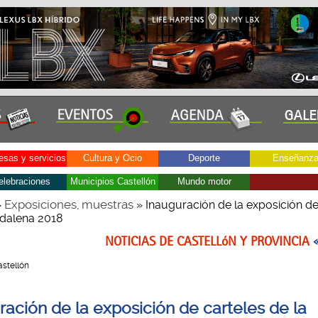
sas y servicios
Cultura y Ocio
Deporte
Enseñanz
elebraciones
Municipios Castellón
Mundo motor
Exposiciones, muestras
»
» Inauguración de la exposición de
dalena 2018
NOTICIAS DE CASTELLóN Y PROVINCIA
Castellón
ración de la exposición de carteles de la