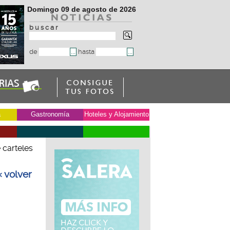
Domingo 09 de agosto de 2026
b u s c a r
de
hasta
a
Gastronomía
Hoteles y Alojamiento
 carteles
« volver