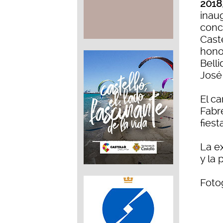
2018
inau
conce
Caste
honor
Bell
José
El ca
Fabre
fies
La e
y la 
Fotog