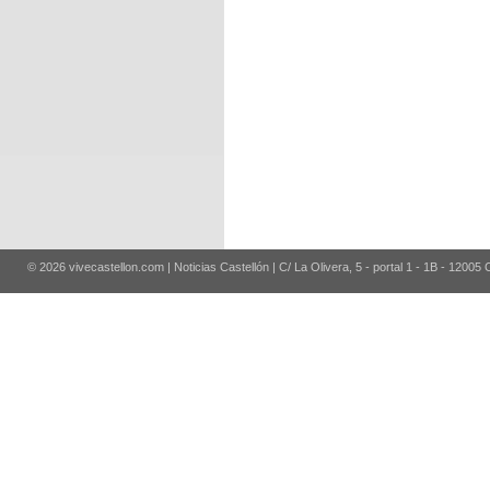
© 2026 vivecastellon.com | Noticias Castellón | C/ La Olivera, 5 - portal 1 - 1B - 12005 