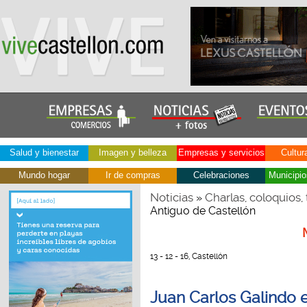
Salud y bienestar
Imagen y belleza
Empresas y servicios
Cultur
Mundo hogar
Ir de compras
Celebraciones
Municipio
Noticias
Charlas, coloquios, 
»
Antiguo de Castellón
13 - 12 - 16, Castellón
Juan Carlos Galindo 