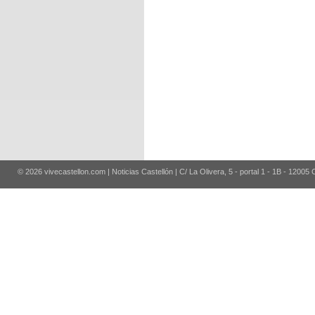
© 2026 vivecastellon.com | Noticias Castellón | C/ La Olivera, 5 - portal 1 - 1B - 12005 