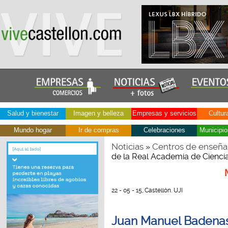
Salud y bienestar
Imagen y belleza
Empresas y servicios
Cultur
Mundo hogar
Ir de compras
Celebraciones
Municipio
Noticias
Centros de enseña
»
de la Real Academia de Cienci
22 - 05 - 15, Castellón. UJI
Juan Manuel Badenas