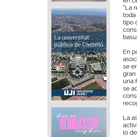
en D
“La 
toda
tipo
cons
basu
En p
asoc
se e
gran
una 
se ac
cons
reco
La a
acti
lo de