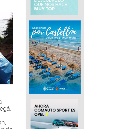
a
egá.
ón,