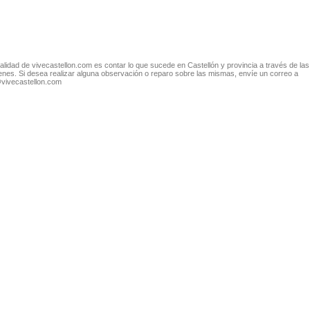
nalidad de vivecastellon.com es contar lo que sucede en Castellón y provincia a través de las
nes. Si desea realizar alguna observación o reparo sobre las mismas, envíe un correo a
@vivecastellon.com