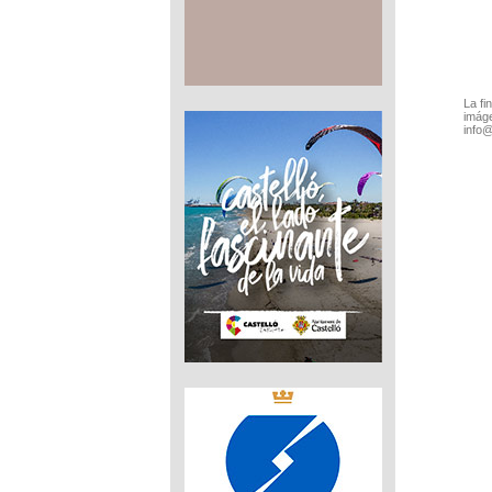
La fi
imáge
info