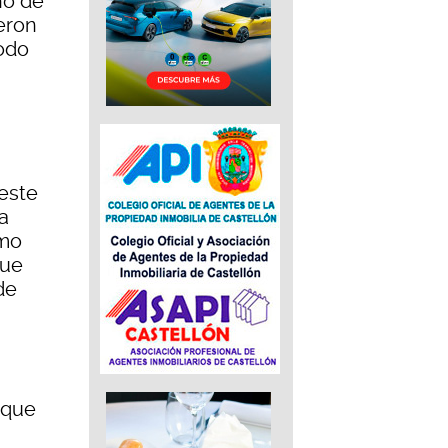
no de
eron
odo
este
a
omo
que
de
 que