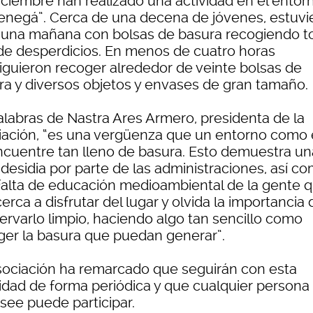
iciembre han realizado una actividad en el entor
renegá”. Cerca de una decena de jóvenes, estuvi
 una mañana con bolsas de basura recogiendo t
 de desperdicios. En menos de cuatro horas
iguieron recoger alrededor de veinte bolsas de
ra y diversos objetos y envases de gran tamaño.
alabras de Nastra Ares Armero, presidenta de la
iación, “es una vergüenza que un entorno como 
ncuentre tan lleno de basura. Esto demuestra un
 desidia por parte de las administraciones, así c
falta de educación medioambiental de la gente 
erca a disfrutar del lugar y olvida la importancia 
ervarlo limpio, haciendo algo tan sencillo como
ger la basura que puedan generar”.
sociación ha remarcado que seguirán con esta
vidad de forma periódica y que cualquier persona
see puede participar.