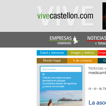
Salud y bienestar
Imagen y belleza
Empre
Mundo hogar
Ir de compras
C
Noticias
medioambi
21 - 12 - 15, 
La aso