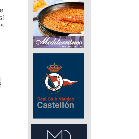
te
sí
os
s