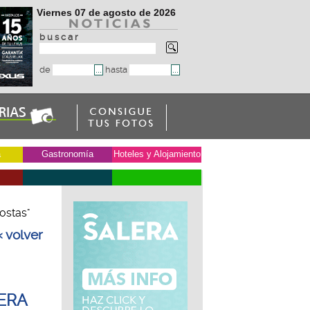
Viernes 07 de agosto de 2026
b u s c a r
de
hasta
a
Gastronomía
Hoteles y Alojamiento
ostas"
« volver
DERA