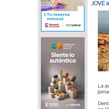
JOVE i
La a
jorn
Dentr