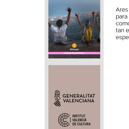
Ares
para 
como
tan 
espec