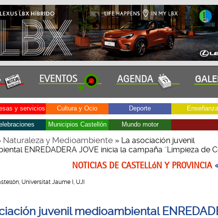
sas y servicios
Cultura y Ocio
Deporte
Enseñanz
elebraciones
Municipios Castellón
Mundo motor
Naturaleza y Medioambiente
»
» La asociación juvenil
ental ENREDADERA JOVE inicia la campaña ¨Limpieza de C
NOTICIAS DE CASTELLóN Y PROVINCIA
Castellón, Universitat Jaume I, UJI
ciación juvenil medioambiental ENREDA