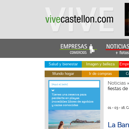
Salud y bienestar
Imagen y belleza
Empre
Mundo hogar
Ir de compras
C
Noticias
fiestas d
01 - 03 - 16, 
La Ban