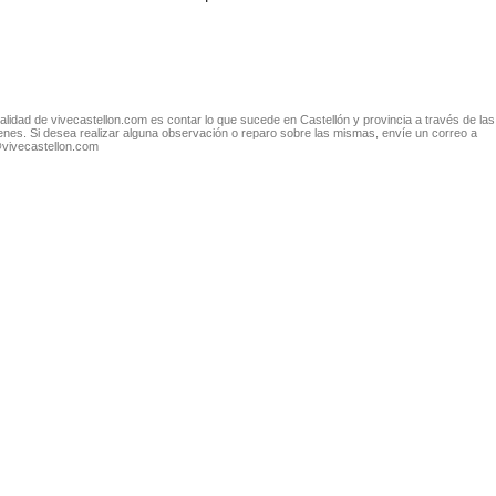
nalidad de vivecastellon.com es contar lo que sucede en Castellón y provincia a través de las
nes. Si desea realizar alguna observación o reparo sobre las mismas, envíe un correo a
@vivecastellon.com