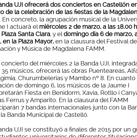
anda UJI ofrecerá dos conciertos en Castellón en
o de la celebración de las fiestas de la Magdale
. En concreto, la agrupación musical de la Univers
e I actuará el
miércoles 2 de marzo, a las 18.00 h
 Plaza Santa Clara
, y el
domingo día 6 de marzo, a
, en la Plaza Mayor,
en la clausura del Festival de
ación y Música de Magdalena FAMM.
 concierto del miércoles 2 la Banda UJI, integrad
 35 músicos, ofrecerá las obras Puenteareas, Alf
lgimia, Churumbelerias y Mambo nº 8. En cuanto 
ación de domingo 6, los músicos de la Jaume I
pretarán Fiesta en Benidorm, Xavia, Rotllo i Cany
s Ferrus y Amparito. En la clausura del FAMM
iciparán 7 bandas internacionales junto con la B
 la Banda Municipal de Castelló.
anda UJI se constituyó a finales de 2015 por un 
tudiantes universitarios de diferentes titulacion