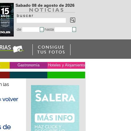
Sabado 08 de agosto de 2026
b u s c a r
de
hasta
a
Gastronomía
Hoteles y Alojamiento
n las
« volver
s de