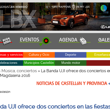
sas y servicios
Cultura y Ocio
Deporte
Enseñanz
elebraciones
Municipios Castellón
Mundo motor
Música, conciertos
»
» La Banda UJI ofrece dos conciertos e
e Magdalena 2016
NOTICIAS DE CASTELLóN Y PROVINCIA
Castellón
da UJI ofrece dos conciertos en las fiesta