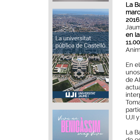
La B
marc
2016
Jaum
en la
11.00
Anim
En el
unos
de A
actu
inter
Toma
part
UJI y
La B
de es