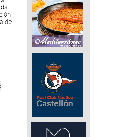
nda,
ción
ra de
s