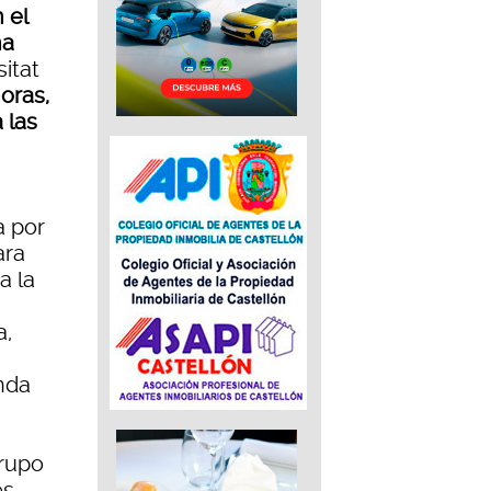
 el
na
itat
oras,
 las
a por
ara
a la
a,
anda
grupo
es