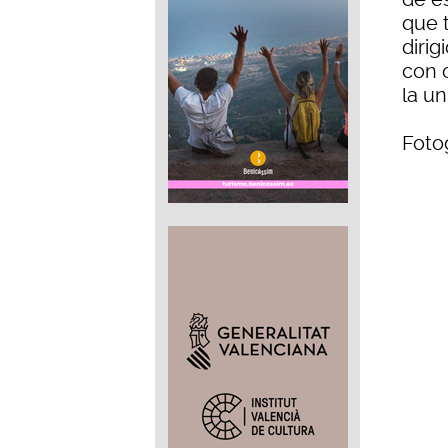
que 
diri
con o
la un
Fotog