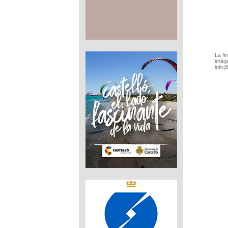
La fi
imáge
info