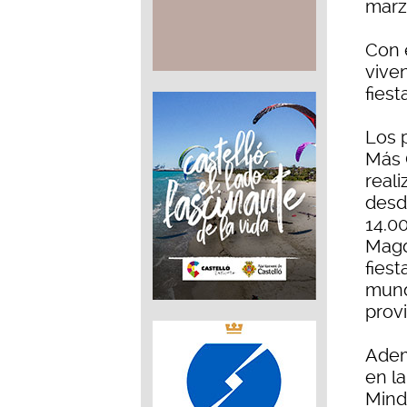
marz
Con 
vive
fiest
Los 
Más 
reali
desd
14.00
Magd
fies
mundo
provi
Adem
en l
Mind