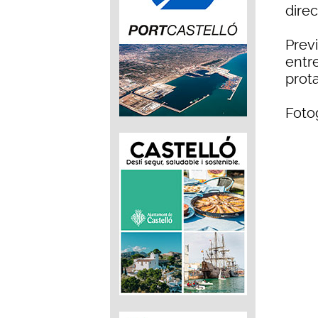
direc
Prev
entr
prota
Foto