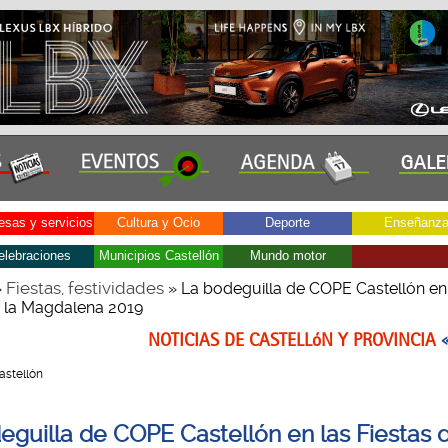
sas y servicios
Cultura y Ocio
Deporte
Enseñanz
elebraciones
Municipios Castellón
Mundo motor
Fiestas, festividades
»
» La bodeguilla de COPE Castellón en
e la Magdalena 2019
NOTICIAS DE CASTELLóN Y PROVINCIA
Castellón
eguilla de COPE Castellón en las Fiestas d