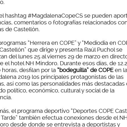
o.
el hashtag #MagdalenaCopeCS se pueden aport
ncias, comentarios o fotografías relacionados con
as de Castellón.
programas “Herrera en COPE” y “Mediodía en CO
Castellón” que dirige y presenta Raúl Puchol se
zan del lunes 25 al viernes 29 de marzo en direct
e el hotel NH Mindoro. Durante esos días, de 12.
 horas, desfilan por la
“bodeguilla” de COPE
en l
alena 2019 los principales protagonistas de las
tas, así como las personalidades más destacadas 
 político, económico, cultural y social de la
ncia.
ás, el programa deportivo “Deportes COPE Cast
a Tarde” también efectua conexiones desde el N
oro desde donde se entrevista a deportistas y