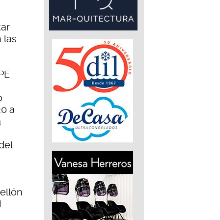
ar
 las
PE
o
20 a
a
del
ellón
H