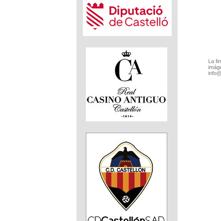
La fi
imáge
info