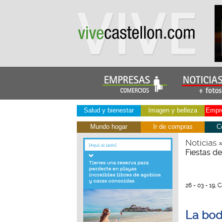
Salud y bienestar
Imagen y belleza
Empre
Mundo hogar
Ir de compras
C
Noticias
Fiestas d
26 - 03 - 19, 
La bod