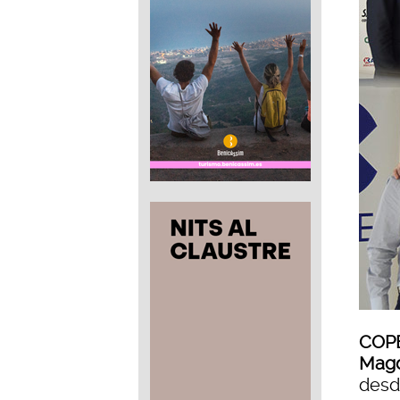
COPE
Mag
desd