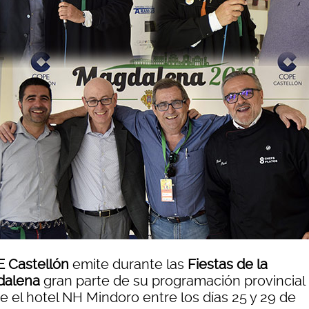
 Castellón
emite durante las
Fiestas de la
dalena
gran parte de su programación provincial
e el hotel NH Mindoro entre los días 25 y 29 de