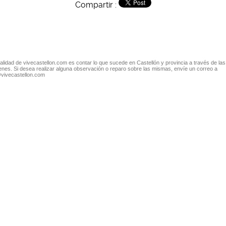
Compartir :
nalidad de vivecastellon.com es contar lo que sucede en Castellón y provincia a través de las
nes. Si desea realizar alguna observación o reparo sobre las mismas, envíe un correo a
@vivecastellon.com