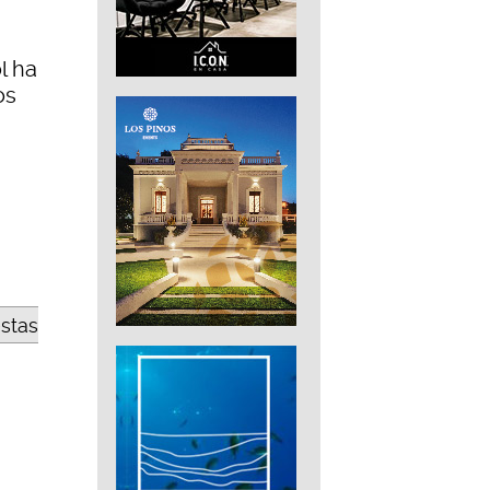
l ha
os
estas