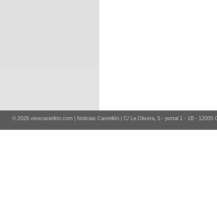
© 2026 vivecastellon.com | Noticias Castellón | C/ La Olivera, 5 - portal 1 - 1B - 12005 