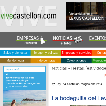
Salud y bienestar
Imagen y belleza
Empresas y servicios
Cultur
Mundo hogar
Ir de compras
Celebraciones
Municipio
Noticias
Fiestas, festividad
»
27 - 03 - 14, Castellón, Magdalena 2014
La bodeguilla del Le