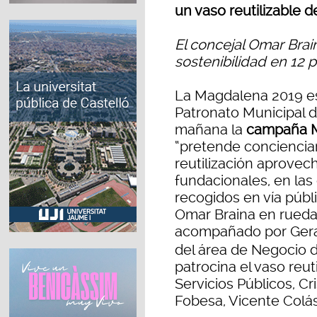
un vaso reutilizable
El concejal Omar Brai
sostenibilidad en 12 
La Magdalena 2019 est
Patronato Municipal d
mañana la
campaña M
“pretende concienciar
reutilización aprovech
fundacionales, en las
recogidos en vía públ
Omar Braina en rueda
acompañado por Ger
del área de Negocio 
patrocina el vaso reut
Servicios Públicos, Cr
Fobesa, Vicente Colás