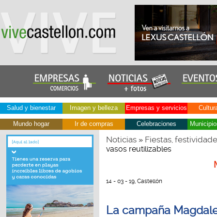
Salud y bienestar
Imagen y belleza
Empresas y servicios
Cultur
Mundo hogar
Ir de compras
Celebraciones
Municipio
Noticias
Fiestas, festividad
»
vasos reutilizables
14 - 03 - 19, Castellón
La campaña Magdalen