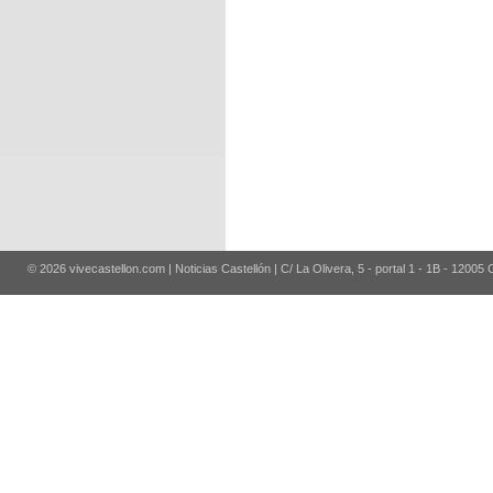
© 2026 vivecastellon.com | Noticias Castellón | C/ La Olivera, 5 - portal 1 - 1B - 12005 