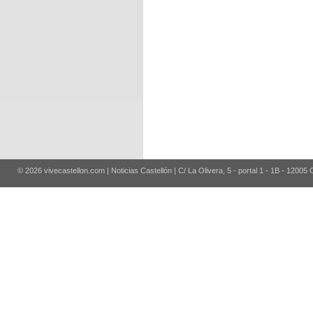
© 2026 vivecastellon.com | Noticias Castellón | C/ La Olivera, 5 - portal 1 - 1B - 12005 