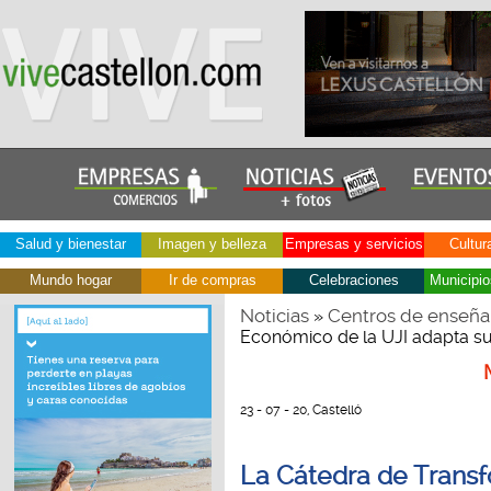
Salud y bienestar
Imagen y belleza
Empresas y servicios
Cultur
Mundo hogar
Ir de compras
Celebraciones
Municipio
Noticias
Centros de enseña
»
Económico de la UJI adapta su
23 - 07 - 20, Castelló
La Cátedra de Trans