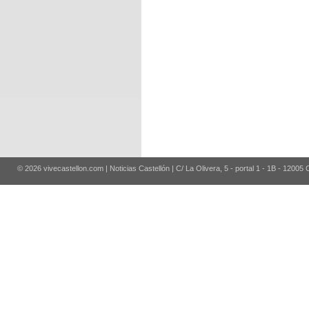
© 2026 vivecastellon.com | Noticias Castellón | C/ La Olivera, 5 - portal 1 - 1B - 12005 