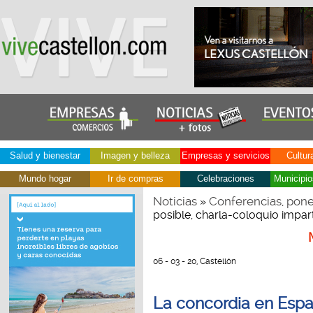
Salud y bienestar
Imagen y belleza
Empresas y servicios
Cultur
Mundo hogar
Ir de compras
Celebraciones
Municipio
Noticias
Conferencias, pone
»
posible, charla-coloquio impart
06 - 03 - 20, Castellón
La concordia en Espa