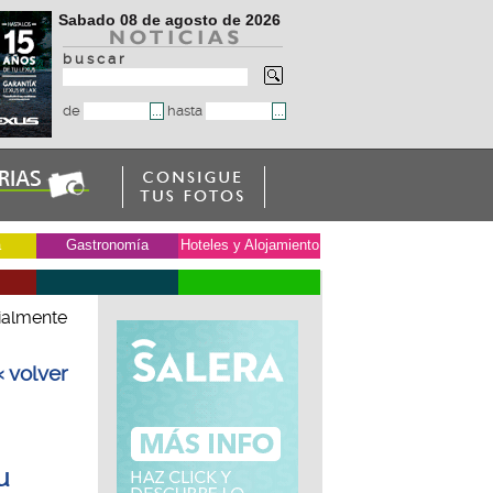
Sabado 08 de agosto de 2026
b u s c a r
de
hasta
a
Gastronomía
Hoteles y Alojamiento
cialmente
« volver
u