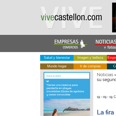
Salud y bienestar
Imagen y belleza
Empre
Mundo hogar
Ir de compras
C
Noticias
su segund
19 - 09 - 19, 
La fir