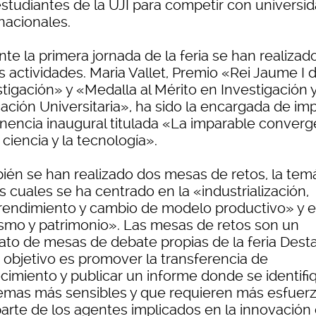
estudiantes de la UJI para competir con universi
nacionales.
te la primera jornada de la feria se han realizad
s actividades. Maria Vallet, Premio «Rei Jaume I 
tigación» y «Medalla al Mérito en Investigación 
ción Universitaria», ha sido la encargada de imp
onencia inaugural titulada «La imparable converg
 ciencia y la tecnología».
ién se han realizado dos mesas de retos, la tem
s cuales se ha centrado en la «industrialización,
endimiento y cambio de modelo productivo» y 
ismo y patrimonio». Las mesas de retos son un
ato de mesas de debate propias de la feria Dest
 objetivo es promover la transferencia de
cimiento y publicar un informe donde se identifi
temas más sensibles y que requieren más esfuer
parte de los agentes implicados en la innovación 