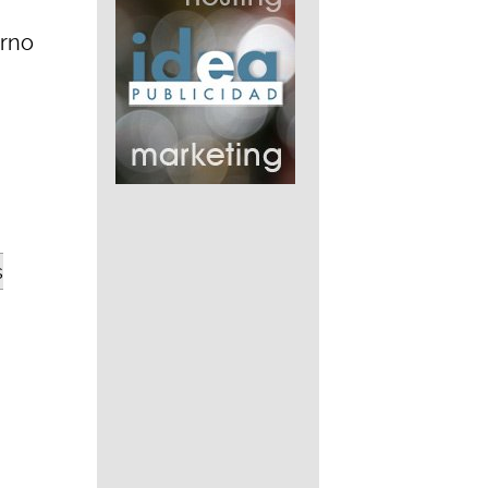
orno
s