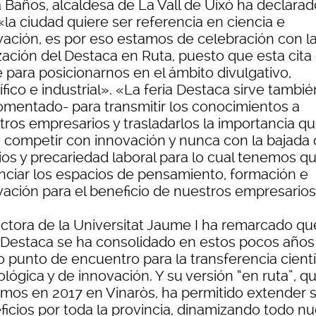
a Baños, alcaldesa de La Vall de Uixó ha declarad
la ciudad quiere ser referencia en ciencia e
vación, es por eso estamos de celebración con l
zación del Destaca en Ruta, puesto que esta cita
 para posicionarnos en el ámbito divulgativo,
ífico e industrial». «La feria Destaca sirve tambié
omentado- para transmitir los conocimientos a
tros empresarios y trasladarlos la importancia q
e competir con innovación y nunca con la bajada
rios y precariedad laboral para lo cual tenemos q
nciar los espacios de pensamiento, formación e
vación para el beneficio de nuestros empresarios
ectora de la Universitat Jaume I ha remarcado qu
a Destaca se ha consolidado en estos pocos años
 punto de encuentro para la transferencia científ
lógica y de innovación. Y su versión “en ruta”, q
iamos en 2017 en Vinaròs, ha permitido extender 
ficios por toda la provincia, dinamizando todo nu