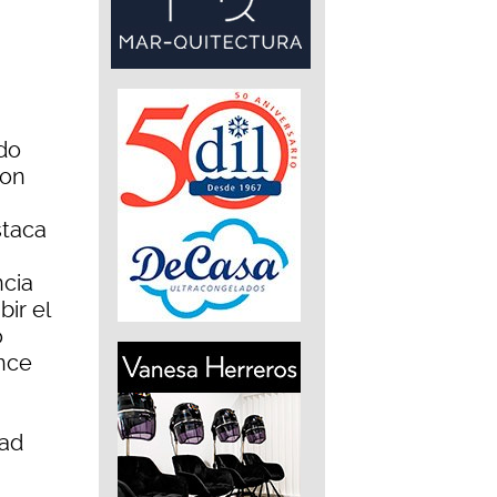
ado
con
staca
ncia
ir el
o
ance
dad