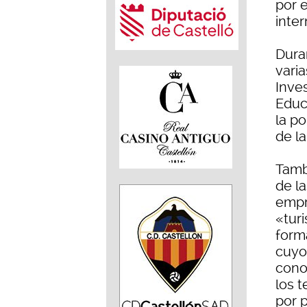
por 
inter
Duran
varia
Inves
Educa
la p
de la
Tamb
de la
empr
«tur
form
cuyo
cono
los 
por 