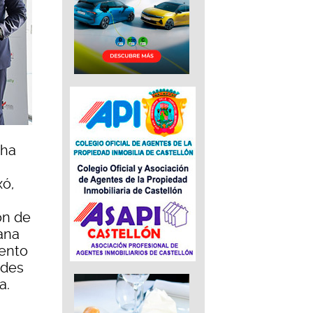
 ha
xó,
ón de
iana
iento
ades
a.