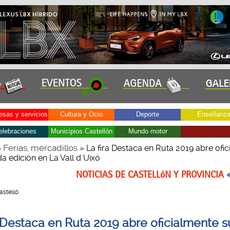
sas y servicios
Cultura y Ocio
Deporte
Enseñanz
elebraciones
Municipios Castellón
Mundo motor
Ferias, mercadillos
»
» La fira Destaca en Ruta 2019 abre ofi
a edición en La Vall d´Uixó
NOTICIAS DE CASTELLóN Y PROVINCIA
Castelló
a Destaca en Ruta 2019 abre oficialmente s