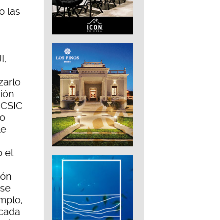
o las
I,
zarlo
ión
l CSIC
 o
le
 el
ión
 se
mplo,
icada