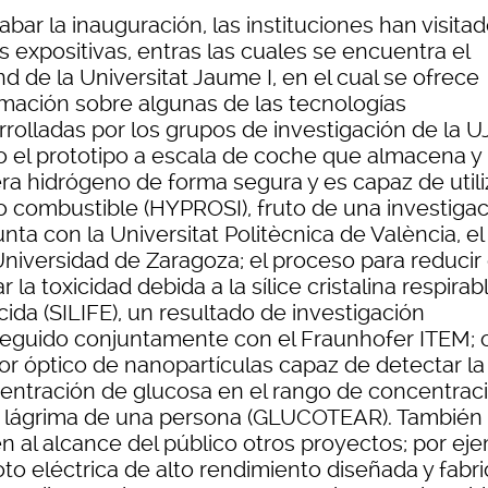
abar la inauguración, las instituciones han visitad
 expositivas, entras las cuales se encuentra el
d de la Universitat Jaume I, en el cual se ofrece
rmación sobre algunas de las tecnologías
rolladas por los grupos de investigación de la UJ
 el prototipo a escala de coche que almacena y
ra hidrógeno de forma segura y es capaz de utili
 combustible (HYPROSI), fruto de una investigac
nta con la Universitat Politècnica de València, e
Universidad de Zaragoza; el proceso para reducir
r la toxicidad debida a la sílice cristalina respirab
ida (SILIFE), un resultado de investigación
eguido conjuntamente con el Fraunhofer ITEM; o
or óptico de nanopartículas capaz de detectar la
entración de glucosa en el rango de concentrac
a lágrima de una persona (GLUCOTEAR). También
n al alcance del público otros proyectos; por eje
oto eléctrica de alto rendimiento diseñada y fabr