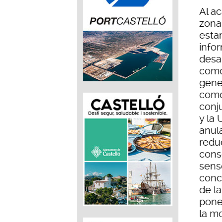
Al ac
zonas
estan
info
desar
como
gene
como
conju
y la 
anula
reduc
cons
sens
conc
de l
pone
la m