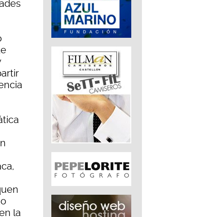
dades
o
de
y
artir
encia
ática
en
aca,
quen
zo
en la