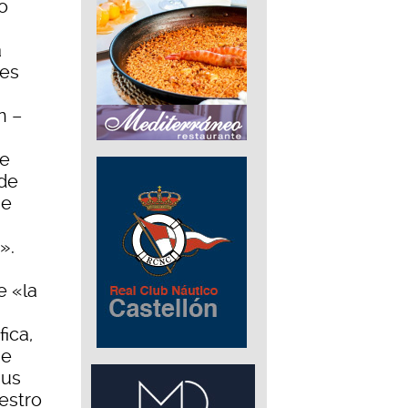
o
a
 es
n –
ue
 de
ue
».
e «la
ica,
ue
sus
estro