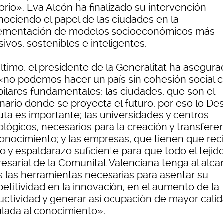
torio». Eva Alcón ha finalizado su intervención
nociendo el papel de las ciudades en la
ementación de modelos socioeconómicos más
sivos, sostenibles e inteligentes.
ltimo, el presidente de la Generalitat ha asegur
«no podemos hacer un país sin cohesión social 
pilares fundamentales: las ciudades, que son el
nario donde se proyecta el futuro, por eso lo De
uta es importante; las universidades y centros
lógicos, necesarios para la creación y transfere
onocimiento; y las empresas, que tienen que recib
o y espaldarazo suficiente para que todo el tejid
esarial de la Comunitat Valenciana tenga al alc
s las herramientas necesarias para asentar su
etitividad en la innovación, en el aumento de la
uctividad y generar así ocupación de mayor cali
ulada al conocimiento».