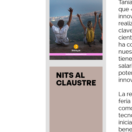
Tani
que «
inno
reali
clave
cient
ha c
nues
tien
sala
pote
inno
La r
feri
como
tecno
inic
bene