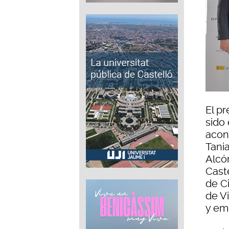
El pr
sido 
acont
Tania
Alcó
Cast
de C
de V
y em