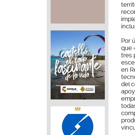
terri
reco
impl
inclu
Por ú
que 
tres 
esce
en R
tecno
del c
apoy
empr
toda
comp
prod
vinc