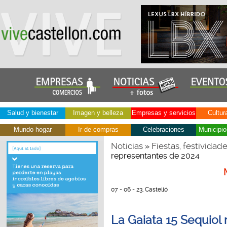
Salud y bienestar
Imagen y belleza
Empresas y servicios
Cultur
Mundo hogar
Ir de compras
Celebraciones
Municipio
Noticias
Fiestas, festividad
»
representantes de 2024
07 - 06 - 23, Castelló
La Gaiata 15 Sequiol 