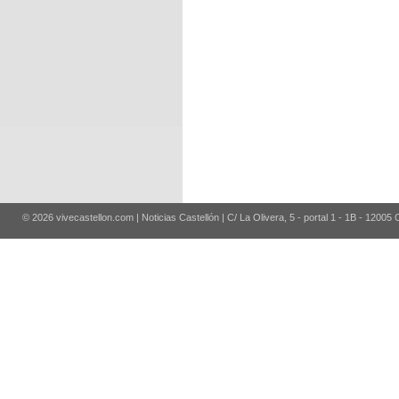
© 2026 vivecastellon.com | Noticias Castellón | C/ La Olivera, 5 - portal 1 - 1B - 12005 