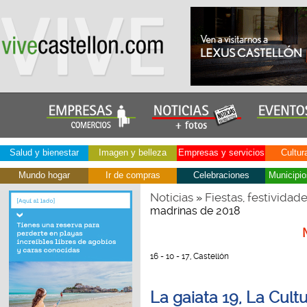
Salud y bienestar
Imagen y belleza
Empresas y servicios
Cultur
Mundo hogar
Ir de compras
Celebraciones
Municipio
Noticias
Fiestas, festividad
»
madrinas de 2018
16 - 10 - 17, Castellón
La gaiata 19, La Cult