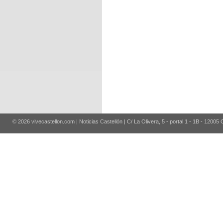
© 2026 vivecastellon.com | Noticias Castellón | C/ La Olivera, 5 - portal 1 - 1B - 12005 