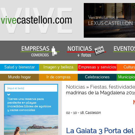
Salud y bienestar
Imagen y belleza
Empresas y servicios
Cultur
Mundo hogar
Ir de compras
Celebraciones
Municipio
Noticias
Fiestas, festividad
»
madrinas de la Magdalena 201
02 - 10 - 18, Castellón
La Gaiata 3 Porta del