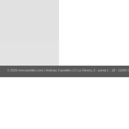
© 2026 vivecastellon.com | Noticias Castellón | C/ La Olivera, 5 - portal 1 - 1B - 12005 