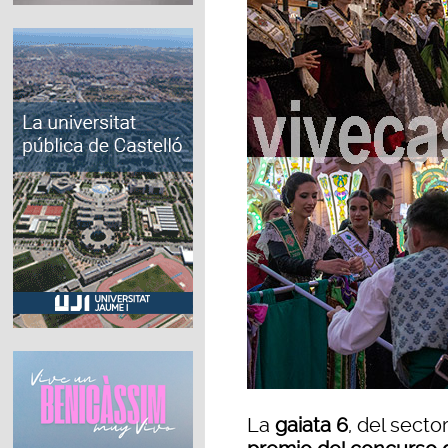
La
gaiata 6
, del secto