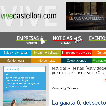
Salud y bienestar
Imagen y belleza
Empresas y servicios
Cultur
Mundo hogar
Ir de compras
Celebraciones
Municipio
Noticias
Fiestas, festividad
»
premio en el concurso de Gaia
16 - 03 - 23, Castelló
La gaiata 6, del sect