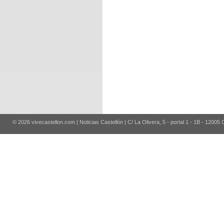
© 2026 vivecastellon.com | Noticias Castellón | C/ La Olivera, 5 - portal 1 - 1B - 12005 