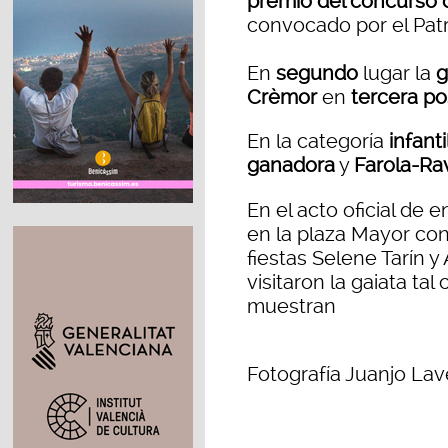
premio del concurso d
convocado por el Patr
En
segundo
lugar la
g
Crèmor
en
tercera po
En la categoría
infanti
ganadora
y
Farola-Ra
En el acto oficial de
en la plaza Mayor con
fiestas Selene Tarín 
visitaron la gaiata t
muestran
Fotografía Juanjo Lav