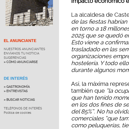
Impacto económico en
La alcaldesa de Caste
de las fiestas habrí
en torno a 18 millone
2025 que se quedó ent
EL ANUNCIANTE
Esto viene a confirma
trasladado en las sem
NUESTROS ANUNCIANTES
ENVÍANOS TU NOTICIA
organizaciones empres
SUGERENCIAS
hostelería. Y todo ello
» CÓMO ANUNCIARSE
durante algunos mo
DE INTERÉS
Así, la máxima repres
» GASTRONOMÍA
también que
“la ocup
» ENTREVISTAS
que han tenido momen
» BUSCAR NOTICIAS
en los dos fines de s
TELÉFONOS DE INTERÉS
del 85%”. No ha olvida
Política de cookies
comerciales “que tam
como peluquerías, tie