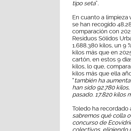
tipo seta
”.
En cuanto a limpieza 
se han recogido 48.28
comparación con 2025,
Residuos Sólidos Urb
1.688.380 kilos, un 9
kilos más que en 2025
cartón, en estos 9 dí
kilos, lo que, compar
kilos más que ella añ
“
también ha aumentad
han sido 92.780 kilos,
pasado. 17.820 kilos 
Toledo ha recordado 
sabremos qué colla o 
concurso de Ecovidrio
colectivos, eligiendo 