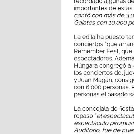
recordado algunas de 
importantes de estas f
contó con más de 3.00
Gaiates con 10.000 p
La edila ha puesto ta
conciertos “que arran
Remember Fest, que c
espectadores. Además,
Húngara congregó a 4
los conciertos del ju
y Juan Magán, consig
con 6.000 personas. P
personas el pasado s
La concejala de fies
repaso “
el espectácul
espectáculo piromusi
Auditorio, fue de nue