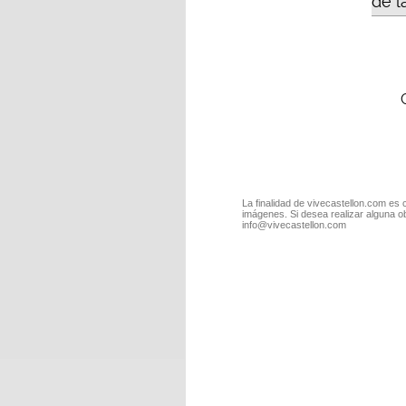
de l
La finalidad de vivecastellon.com es 
imágenes. Si desea realizar alguna o
info@vivecastellon.com