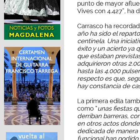
punto de mayor afluen
Vives con 4.427”, ha d
Carrasco ha recordad
año ha sido el repart
centinela. Una inicia
éxito y un acierto ya 
que estaban prevista
adquirieron otras 2.
hasta las 4.000 pulser
respecto es que, segú
hay constancia de cas
La primera edila tam
como “
unas fiestas q
derriban barreras, co
en otros actos donde
dedicada de manera e
funcional han podido 