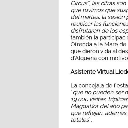
Circus”, las cifras so
que tuvimos que sus
del martes, la sesión 
reubicar las funcione
disfrutaron de los es
también la participac
Ofrenda a la Mare de 
que dieron vida al des
d’Alqueria con motivo
Asistente Virtual Lled
La concejala de fiest
“
que no pueden ser má
19.000 visitas, triplic
MagdaBot del año pas
que reflejan, además
totales
”.