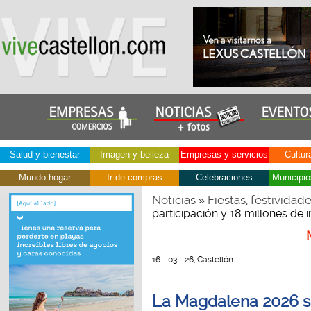
Salud y bienestar
Imagen y belleza
Empresas y servicios
Cultur
Mundo hogar
Ir de compras
Celebraciones
Municipio
Noticias
Fiestas, festividad
»
participación y 18 millones de
16 - 03 - 26, Castellón
La Magdalena 2026 se 