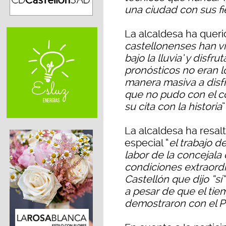
una ciudad con sus fi
La alcaldesa ha querid
castellonenses han viv
bajo la lluvia’ y disfr
pronósticos no eran l
manera masiva a disfru
que no pudo con el 
su cita con la historia
”
La alcaldesa ha resa
especial “
el trabajo d
labor de la concejala
condiciones extraordi
Castellón que dijo “sí”
a pesar de que el t
demostraron con el Pr