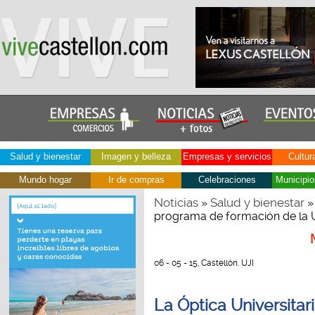
Salud y bienestar
Imagen y belleza
Empresas y servicios
Cultur
Mundo hogar
Ir de compras
Celebraciones
Municipio
Noticias
Salud y bienestar
»
» 
programa de formación de la U
06 - 05 - 15, Castellón. UJI
La Óptica Universitar