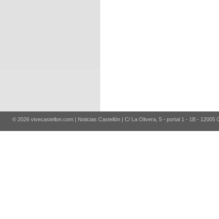
© 2026 vivecastellon.com | Noticias Castellón | C/ La Olivera, 5 - portal 1 - 1B - 12005 