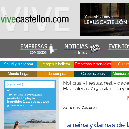
Salud y bienestar
Imagen y belleza
Empresas y servicios
Cultur
Mundo hogar
Ir de compras
Celebraciones
Municipio
Noticias
Fiestas, festividad
»
Magdalena 2019 visitan Estepa
20 - 03 - 19, Castellón
La reina y damas de 