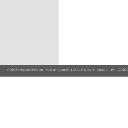
© 2026 vivecastellon.com | Noticias Castellón | C/ La Olivera, 5 - portal 1 - 1B - 12005 