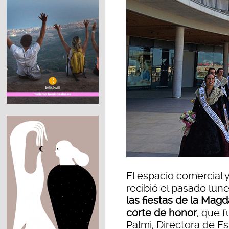
El espacio comercial y
recibió el pasado lune
las fiestas de la Magd
corte de honor
, que 
Palmi, Directora de Es