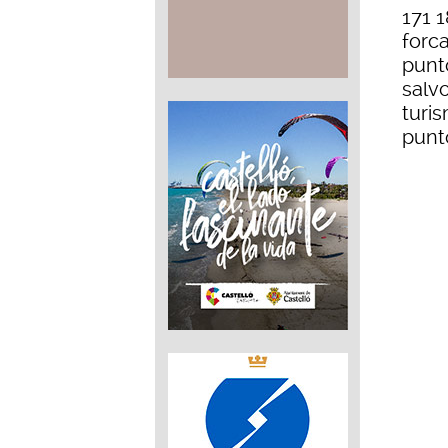
171 1
forca
punt
salvo
turi
punt