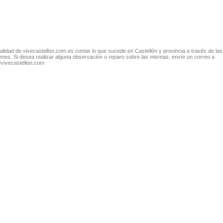
nalidad de vivecastellon.com es contar lo que sucede en Castellón y provincia a través de las
nes. Si desea realizar alguna observación o reparo sobre las mismas, envíe un correo a
@vivecastellon.com