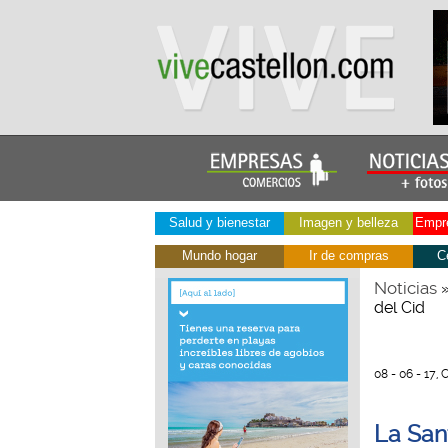
Salud y bienestar
Imagen y belleza
Empre
Mundo hogar
Ir de compras
C
Noticias
del Cid
08 - 06 - 17, 
La San