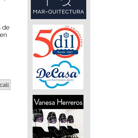
s de
 en
call