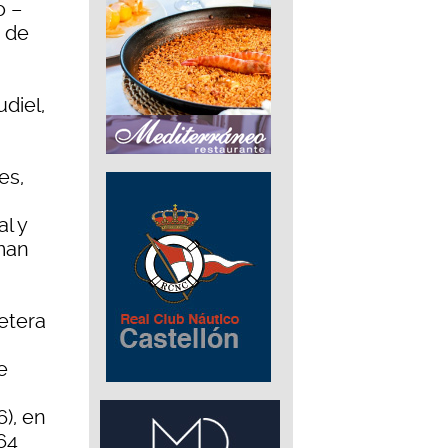
o –
o de
diel,
es,
al y
uman
retera
e
), en
64