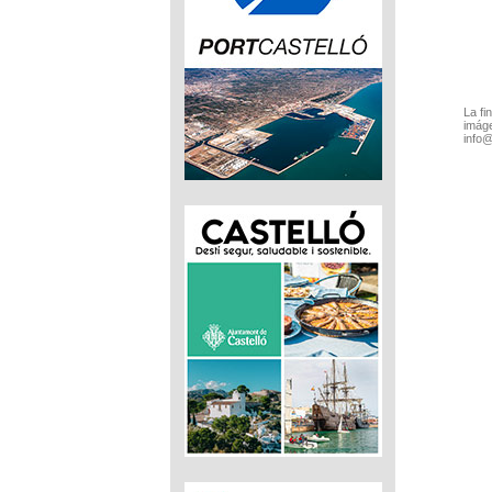
La fi
imáge
info