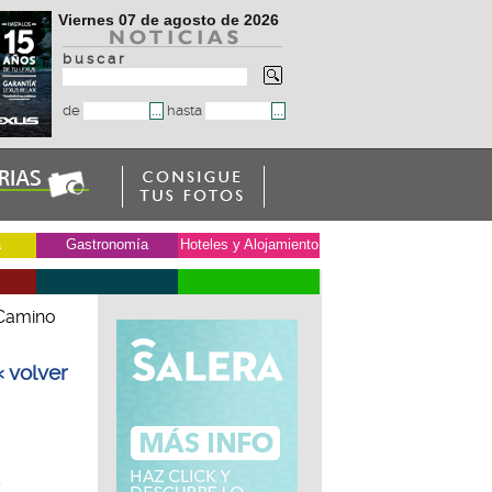
Viernes 07 de agosto de 2026
b u s c a r
de
hasta
a
Gastronomía
Hoteles y Alojamiento
 Camino
« volver