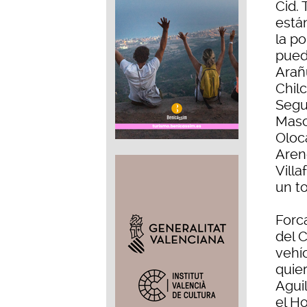
Cid. 
está
la po
pued
Arañu
Chilc
Segur
Masc
Oloc
Areno
Villa
un to
Forca
del 
vehíc
quier
Agui
el H