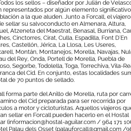
Todos los sellos – diseñador por Julián de Velasc
n representados por algún elemento significativ
blación a la que aluden. Junto a Forcall, el viajero
e sellar su salvoconducto en Almenara, Altura,
el, Atzeneta del Maestrat, Benasal, Burriana, Cau
hes, Cinctorres, Cirat, Culla, Espadilla, Font D´En
es, Castellón, Jérica, La Llosa, Les Useres,
arell, Montán, Montanejos, Morella, Navajas, Nul
au del Rey, Onda, Portell de Morella, Puebla de
so, Segorbe, Todolella, Toga, Torrechiva, Vila-Re
franca del Cid. En conjunto, estas localidades s
tal de 70 puntos de sellado.
ll forma parte del Anillo de Morella, ruta por car
Camino del Cid preparada para ser recorrida por
ulos a motor y cicloturistas. Aquellos viajeros qu
an sellar en Forcall pueden hacerlo en el Hostal
lar (informacion@hostal-aguilar.com / 964 171 106
otel Palau dels Osset (palauforcall@gmail.com /9