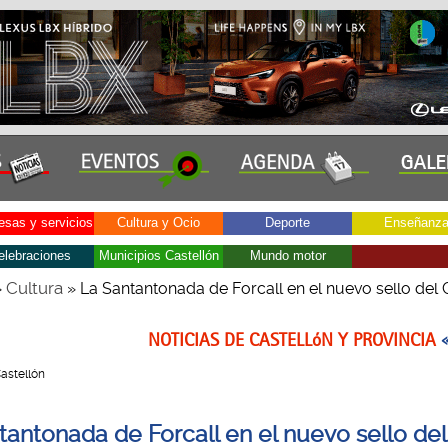
sas y servicios
Cultura y Ocio
Deporte
Enseñanz
elebraciones
Municipios Castellón
Mundo motor
Cultura
»
» La Santantonada de Forcall en el nuevo sello del
NOTICIAS DE CASTELLóN Y PROVINCIA
Castellón
tantonada de Forcall en el nuevo sello del