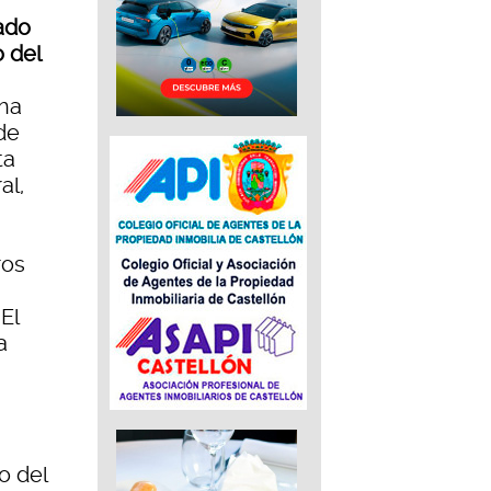
ado
 del
 ha
de
ta
al,
ros
El
a
o del