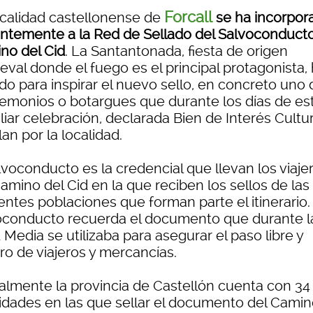
Forcall
ocalidad castellonense de
se ha incorpor
entemente a la Red de Sellado del Salvoconducto
no del Cid
. La Santantonada, fiesta de origen
val donde el fuego es el principal protagonista,
do para inspirar el nuevo sello, en concreto uno 
demonios o botargues que durante los días de es
iar celebración, declarada Bien de Interés Cultur
lan por la localidad.
lvoconducto es la credencial que llevan los viaje
amino del Cid en la que reciben los sellos de las
entes poblaciones que forman parte el itinerario. 
oconducto recuerda el documento que durante l
Media se utilizaba para asegurar el paso libre y
ro de viajeros y mercancías.
almente la provincia de Castellón cuenta con 34
lidades en las que sellar el documento del Camin