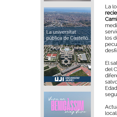
La l
reci
Cami
medie
servi
los 
pecul
desfi
El sa
del C
difer
salv
Edad 
segu
Actu
loca