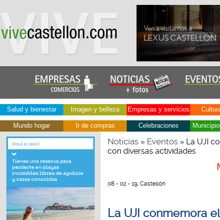
Salud y bienestar
Imagen y belleza
Empresas y servicios
Cultur
Mundo hogar
Ir de compras
Celebraciones
Municipio
Noticias
Eventos
»
» La UJI co
con diversas actividades
08 - 02 - 19, Castellón
La UJI conmemora el D