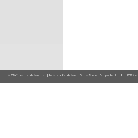
© 2026 vivecastellon.com | Noticias Castellón | C/ La Olivera, 5 - portal 1 - 1B - 12005 