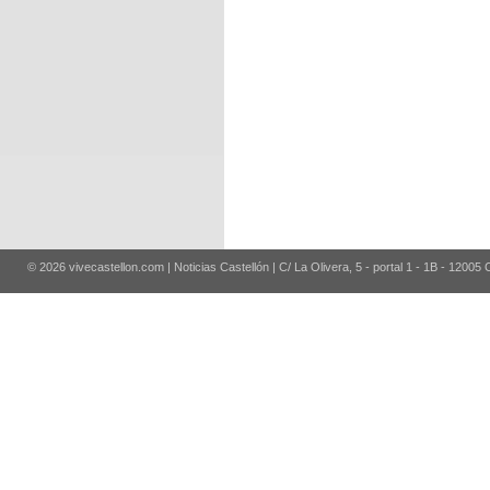
© 2026 vivecastellon.com | Noticias Castellón | C/ La Olivera, 5 - portal 1 - 1B - 12005 