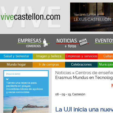
Salud y bienestar
Imagen y belleza
Empresas y servicios
Cultur
Mundo hogar
Ir de compras
Celebraciones
Municipio
Noticias
Centros de enseña
»
Erasmus Mundus en Tecnologí
06 - 09 - 19, Castellón
La UJI inicia una nue