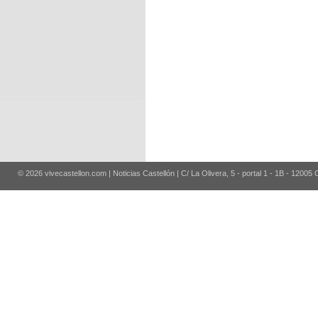
© 2026 vivecastellon.com | Noticias Castellón | C/ La Olivera, 5 - portal 1 - 1B - 12005 