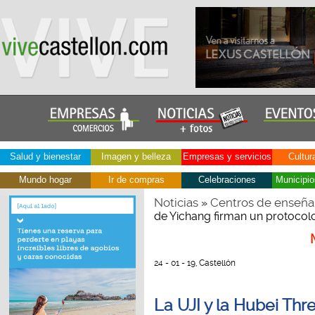
Salud y bienestar
Imagen y belleza
Empresas y servicios
Cultur
Mundo hogar
Ir de compras
Celebraciones
Municipio
Noticias
Centros de enseña
»
de Yichang firman un protocol
24 - 01 - 19, Castellón
La UJI y la Hubei Th