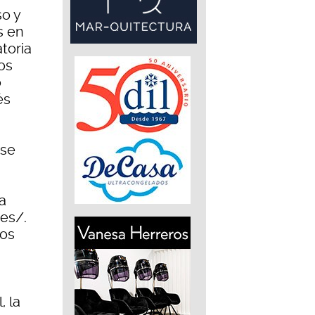
so y
s en
toria
os
o
és
 se
la
.es/.
los
, la