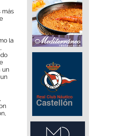
s más
de
mo la
,
ado
le
n un
 un
,
con
ón,