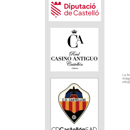
La fi
imáge
info