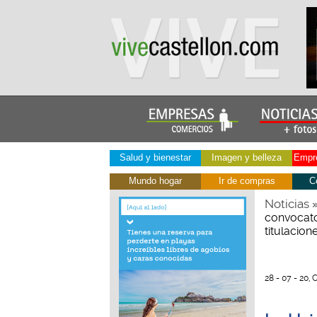
Salud y bienestar
Imagen y belleza
Empre
Mundo hogar
Ir de compras
C
Noticias
convocato
titulacio
28 - 07 - 20, 