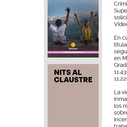
Crimi
Supe
solic
Vide
En c
titul
segu
en M
Grad
11,43
11,22
La v
Inma
los r
sobr
ince
trab