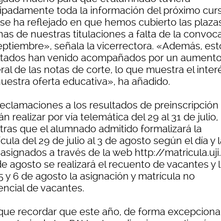
cipadamente toda la información del próximo cur
 se ha reflejado en que hemos cubierto las plaza
as de nuestras titulaciones a falta de la convoca
eptiembre», señala la vicerrectora. «Además, est
ltados han venido acompañados por un aument
al de las notas de corte, lo que muestra el inter
nuestra oferta educativa», ha añadido.
reclamaciones a los resultados de preinscripción
n realizar por vía telemática del 29 al 31 de julio,
tras que el alumnado admitido formalizará la
cula del 29 de julio al 3 de agosto según el día y 
asignados a través de la web http://matricula.uji
de agosto se realizará el recuento de vacantes y 
5 y 6 de agosto la asignación y matrícula no
encial de vacantes.
que recordar que este año, de forma excepcional