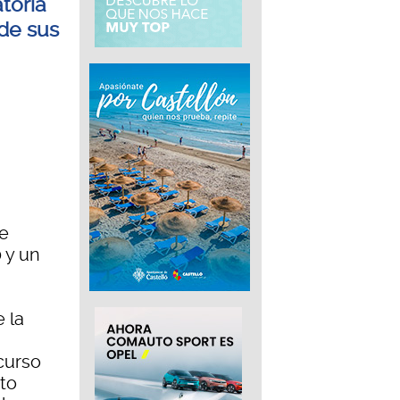
toria
 de sus
te
0 y un
 la
 curso
to