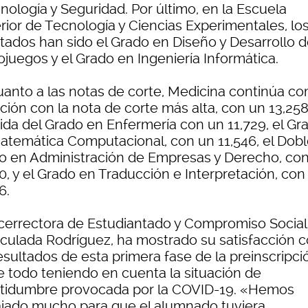
nología y Seguridad. Por último, en la Escuela
rior de Tecnología y Ciencias Experimentales, lo
itados han sido el Grado en Diseño y Desarrollo 
ojuegos y el Grado en Ingeniería Informática.
uanto a las notas de corte, Medicina continúa co
ación con la nota de corte más alta, con un 13,258
ida del Grado en Enfermería con un 11,729, el Gr
atemática Computacional, con un 11,546, el Dob
o en Administración de Empresas y Derecho, co
0, y el Grado en Traducción e Interpretación, con
6.
icerrectora de Estudiantado y Compromiso Social
culada Rodríguez, ha mostrado su satisfacción 
esultados de esta primera fase de la preinscripci
e todo teniendo en cuenta la situación de
rtidumbre provocada por la COVID-19. «Hemos
ajado mucho para que el alumnado tuviera