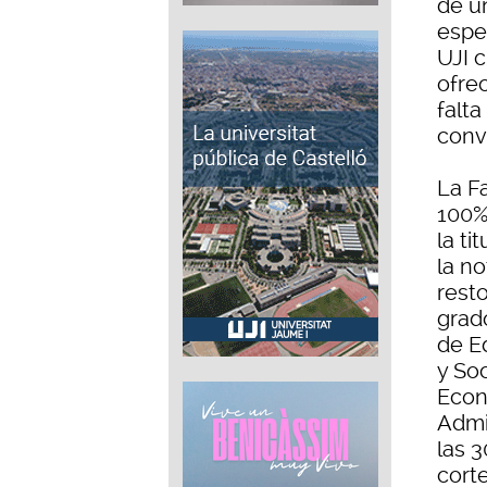
de u
espe
UJI 
ofre
falt
conv
La F
100%
la ti
la no
rest
grad
de E
y Soc
Econ
Admi
las 
cort