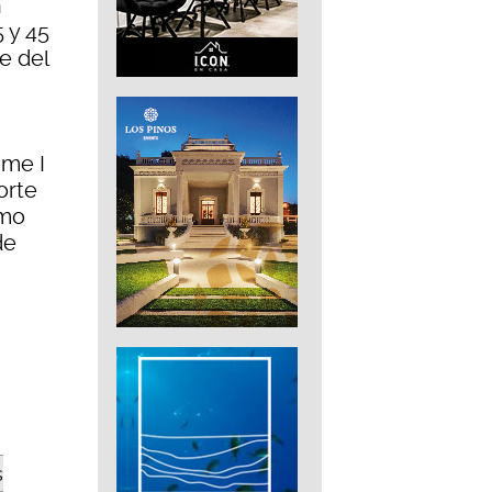
n
 y 45
e del
ume I
orte
imo
de
s