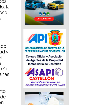
dos,
o, la
reso
a
l
ndo
ad y
l
s
ro/a
manas
rto
 de
en