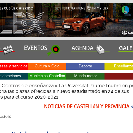
sas y servicios
Cultura y Ocio
Deporte
Enseñanz
elebraciones
Municipios Castellón
Mundo motor
Centros de enseñanza
»
» La Universitat Jaume I cubre en p
ria las plazas ofrecidas a nuevo estudiantado en 24 de sus
nes para el curso 2020-2021
NOTICIAS DE CASTELLóN Y PROVINCIA
Castelló