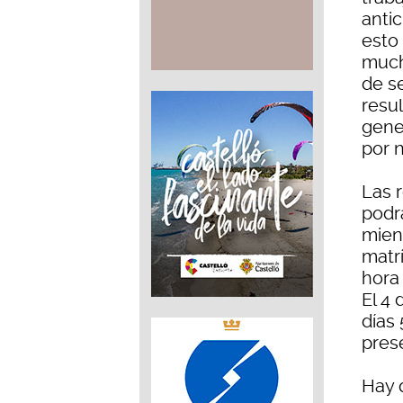
anti
esto
much
de s
resu
gener
por 
Las 
podrá
mien
matrí
hora 
El 4 
días 
pres
Hay 