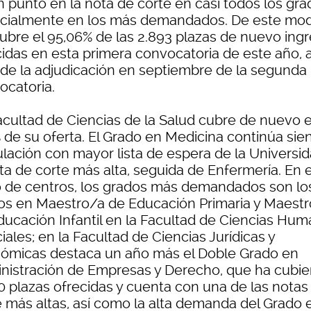
n punto en la nota de corte en casi todos los gra
cialmente en los más demandados. De este mod
cubre el 95,06% de las 2.893 plazas de nuevo ing
cidas en esta primera convocatoria de este año, 
a de la adjudicación en septiembre de la segunda
ocatoria.
acultad de Ciencias de la Salud cubre de nuevo e
 de su oferta. El Grado en Medicina continúa sie
tulación con mayor lista de espera de la Universid
ta de corte más alta, seguida de Enfermería. En e
o de centros, los grados más demandados son lo
os en Maestro/a de Educación Primaria y Maest
ducación Infantil en la Facultad de Ciencias Hu
iales; en la Facultad de Ciencias Jurídicas y
ómicas destaca un año más el Doble Grado en
nistración de Empresas y Derecho, que ha cubie
30 plazas ofrecidas y cuenta con una de las notas
e más altas, así como la alta demanda del Grado 