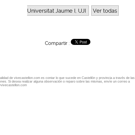
Universitat Jaume I, UJI
Ver todas
Compartir :
nalidad de vivecastellon.com es contar lo que sucede en Castellón y provincia a través de las
nes. Si desea realizar alguna observación o reparo sobre las mismas, envíe un correo a
@vivecastellon.com