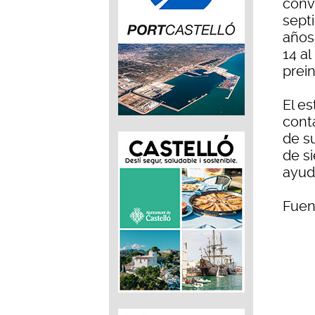
convo
sept
años
14 a
prein
El e
cont
de s
de si
ayuda
Fuen