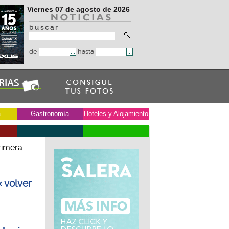
Viernes 07 de agosto de 2026
b u s c a r
de
hasta
a
Gastronomía
Hoteles y Alojamiento
rimera
« volver