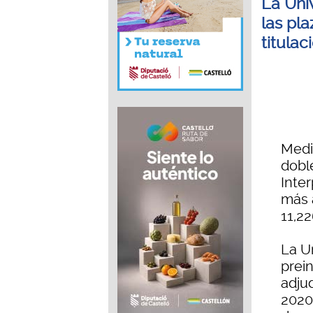
La Uni
las pl
titula
Medi
dobl
Inter
más a
11,2
La Un
prein
adjud
2020