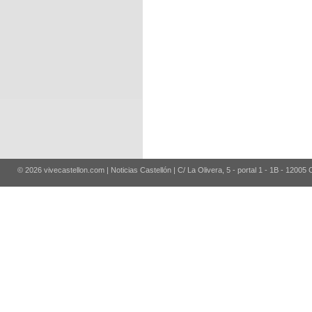
© 2026 vivecastellon.com | Noticias Castellón | C/ La Olivera, 5 - portal 1 - 1B - 12005 