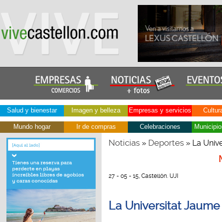
Salud y bienestar
Imagen y belleza
Empresas y servicios
Cultur
Mundo hogar
Ir de compras
Celebraciones
Municipio
Noticias
Deportes
»
» La Unive
27 - 05 - 15, Castellón. UJI
La Universitat Jaume 