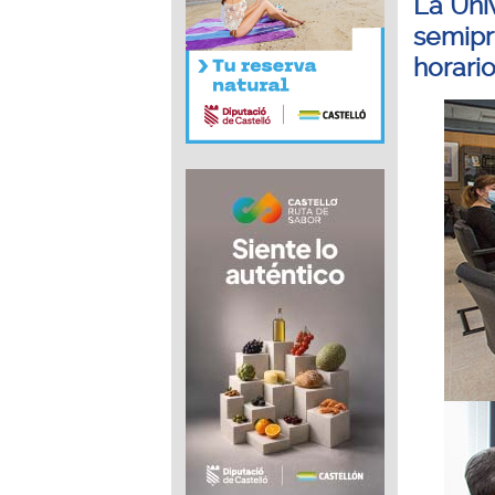
La Univ
semipre
horari