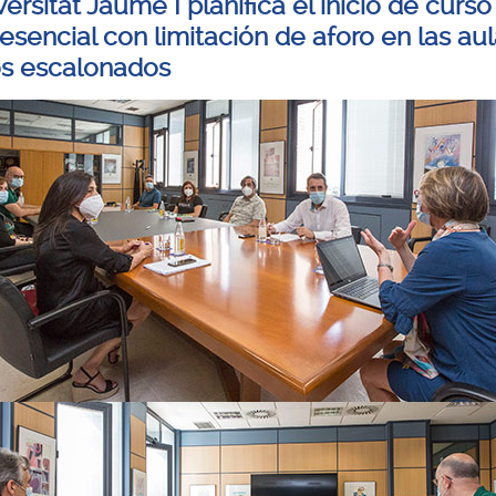
ersitat Jaume I planifica el inicio de curso
sencial con limitación de aforo en las aul
os escalonados