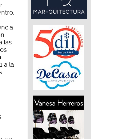
r
ntro.
encia
ón,
a las
tos
a
 a la
s
n
s