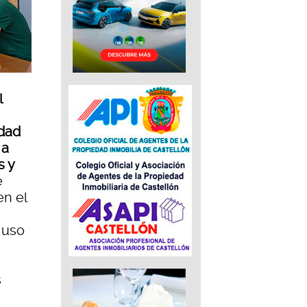
l
dad
 a
s y
e
en el
l uso
s