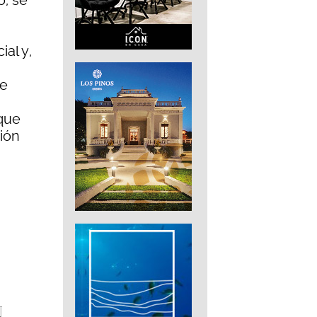
o, se
al y,
ne
que
ción