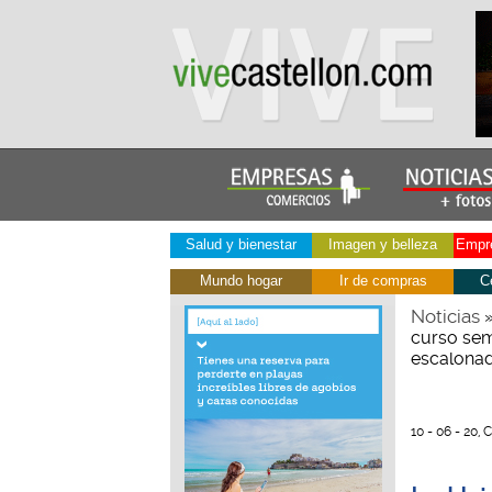
Salud y bienestar
Imagen y belleza
Empre
Mundo hogar
Ir de compras
C
Noticias
curso semi
escalona
10 - 06 - 20, 