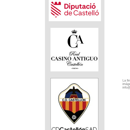
La fi
imáge
info