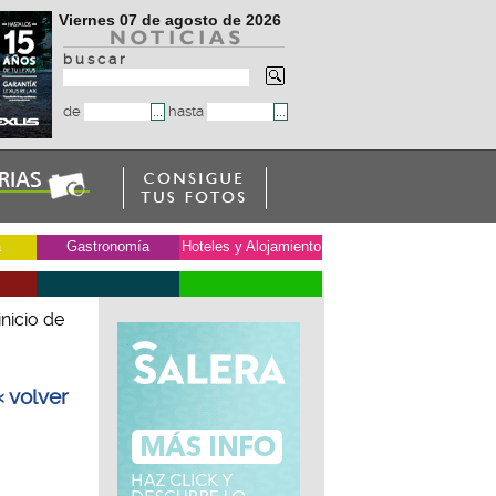
Viernes 07 de agosto de 2026
b u s c a r
de
hasta
a
Gastronomía
Hoteles y Alojamiento
inicio de
« volver