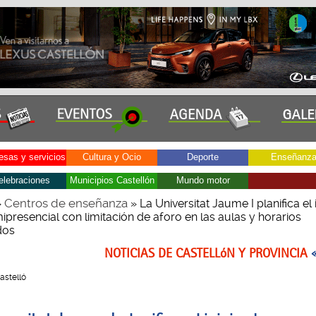
sas y servicios
Cultura y Ocio
Deporte
Enseñanz
elebraciones
Municipios Castellón
Mundo motor
Centros de enseñanza
»
» La Universitat Jaume I planifica el 
presencial con limitación de aforo en las aulas y horarios
dos
NOTICIAS DE CASTELLóN Y PROVINCIA
Castelló