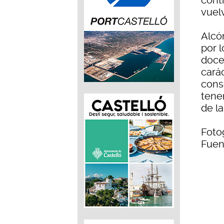
conti
vuel
Alcó
por l
doce
cará
cons
tene
de l
Foto
Fuen