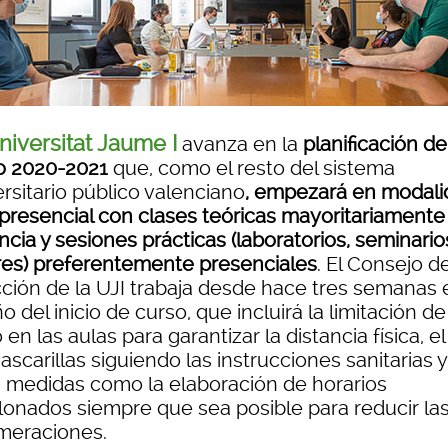
niversitat Jaume I
avanza en la
planificación de
o 2020-2021
que, como el resto del sistema
rsitario público valenciano
, empezará en modali
presencial con clases teóricas mayoritariamente
ncia y sesiones prácticas (laboratorios, seminario
eres) preferentemente presenciales
. El Consejo d
cción de la UJI trabaja desde hace tres semanas 
o del inicio de curso, que incluirá la limitación de
 en las aulas para garantizar la distancia física, e
scarillas siguiendo las instrucciones sanitarias y
s medidas como la elaboración de horarios
lonados siempre que sea posible para reducir la
meraciones.