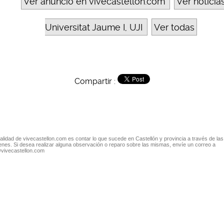
Ver anuncio en vivecastellon.com
Ver noticia
Universitat Jaume I, UJI
Ver todas
Compartir :
nalidad de vivecastellon.com es contar lo que sucede en Castellón y provincia a través de las
nes. Si desea realizar alguna observación o reparo sobre las mismas, envíe un correo a
@vivecastellon.com