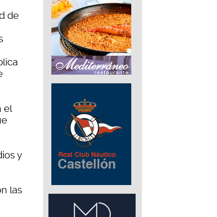
ad de
s
lica
e
 el
ue
dios y
n las