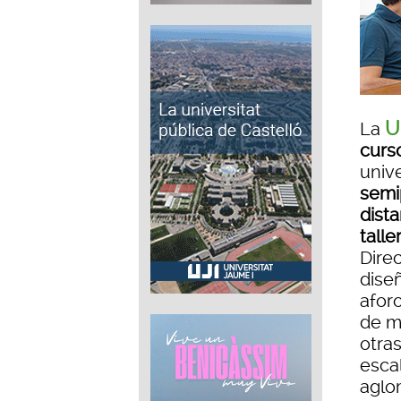
U
La
curs
unive
semi
dista
tall
Dire
diseñ
aforo
de ma
otra
esca
aglo