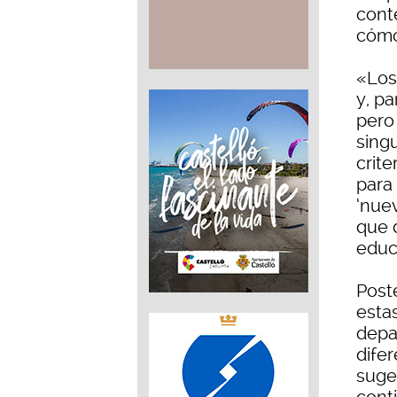
cont
cómo
«Los
y, pa
pero
singu
crit
para
‘nuev
que d
educ
Post
estas
depa
dife
suge