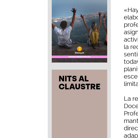
«Hay
elabo
prof
asign
acti
la re
sent
toda
plani
esce
limit
La re
Docen
Prof
mant
direc
adap