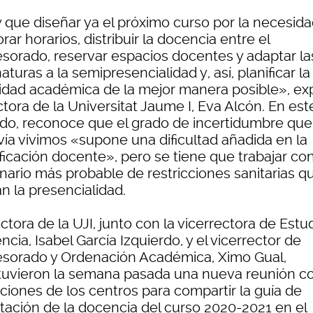
 que diseñar ya el próximo curso por la necesid
rar horarios, distribuir la docencia entre el
esorado, reservar espacios docentes y adaptar la
aturas a la semipresencialidad y, así, planificar la
vidad académica de la mejor manera posible», exp
ctora de la Universitat Jaume I, Eva Alcón. En est
ido, reconoce que el grado de incertidumbre que
vía vivimos «supone una dificultad añadida en la
ficación docente», pero se tiene que trabajar con
nario más probable de restricciones sanitarias q
an la presencialidad.
ctora de la UJI, junto con la vicerrectora de Estu
cia, Isabel García Izquierdo, y el vicerrector de
esorado y Ordenación Académica, Ximo Gual,
uvieron la semana pasada una nueva reunión co
ciones de los centros para compartir la guía de
tación de la docencia del curso 2020-2021 en el