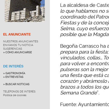
La alcaldesa de Caste
lo que hablamos no ser
coordinado del Patron
Fiestas y de la concej
Selma, cuyo esfuerzo,
posible que la Magda
EL ANUNCIANTE
NUESTROS ANUNCIANTES
Begoña Carrasco ha 
ENVÍANOS TU NOTICIA
SUGERENCIAS
prepara para la fiesta
» CÓMO ANUNCIARSE
vinculados, collas… T
para volver a encontr
DE INTERÉS
pulseras son la mejor
» GASTRONOMÍA
una fiesta que está 
» ENTREVISTAS
corazón y abrámoslo a
» BUSCAR NOTICIAS
brazos a todos los qu
Semana Grande
”.
TELÉFONOS DE INTERÉS
Política de cookies
Fuente: Ayuntamiento