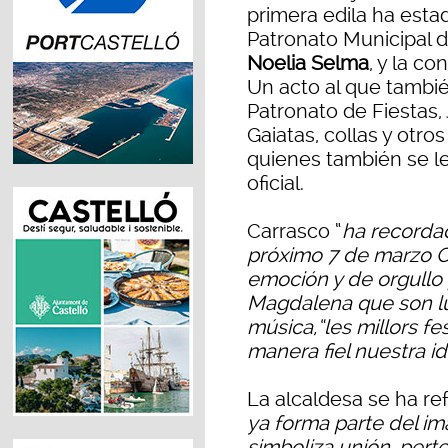
primera edila ha est
Patronato Municipal d
Noelia Selma
, y la c
Un acto al que tambi
Patronato de Fiestas,
Gaiatas, collas y otros
quienes también se l
oficial.
Carrasco “
ha recordad
próximo 7 de marzo Ca
emoción y de orgullo 
Magdalena que son luz
música,“les millors f
manera fiel nuestra i
La alcaldesa se ha re
ya forma parte del im
simboliza unión, perte