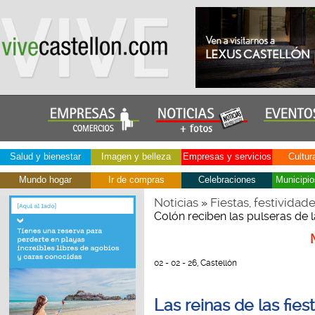
Salud y bienestar
Imagen y belleza
Empresas y servicios
Cultur
Mundo hogar
Ir de compras
Celebraciones
Municipio
Noticias
Fiestas, festividad
»
Colón reciben las pulseras de
02 - 02 - 26, Castellón
Las reinas de las fie