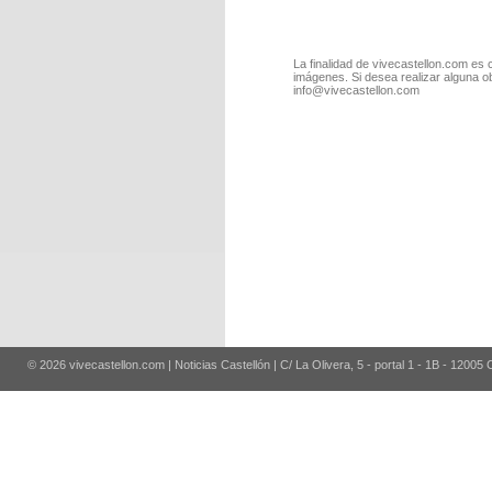
La finalidad de vivecastellon.com es 
imágenes. Si desea realizar alguna o
info@vivecastellon.com
© 2026 vivecastellon.com | Noticias Castellón | C/ La Olivera, 5 - portal 1 - 1B - 12005 