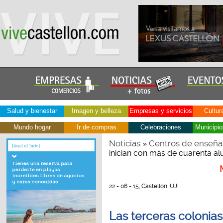
Salud y bienestar
Imagen y belleza
Empresas y servicios
Cultur
Mundo hogar
Ir de compras
Celebraciones
Municipio
Noticias
Centros de enseña
»
inician con más de cuarenta a
22 - 06 - 15, Castellón. UJI
Las terceras colonias 