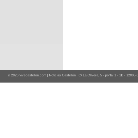
© 2026 vivecastellon.com | Noticias Castellón | C/ La Olivera, 5 - portal 1 - 1B - 12005 