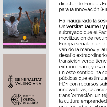
director de Fondos E
para la Innovación (F
Ha inaugurado la sesi
Universitat Jaume I y
subrayado que el Pa
movilización de recur
Europa señala que la
van de la mano» y, a
desafío extraordinari
transición verde tien
extraordinaria, y esa 
En este sentido, ha s
públicas que estimule
I+D+i con recursos su
innovadoras; capacida
transformación; un t
la cultura emprended
una sociedad civil qu