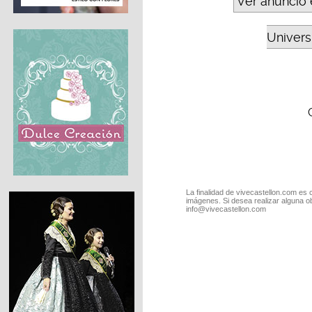
Ver anuncio 
Universi
La finalidad de vivecastellon.com es 
imágenes. Si desea realizar alguna o
info@vivecastellon.com