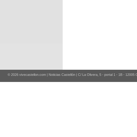
© 2026 vivecastellon.com | Noticias Castellón | C/ La Olivera, 5 - portal 1 - 1B - 12005 