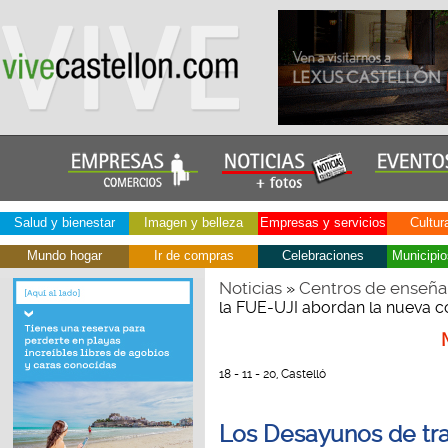
Salud y bienestar
Imagen y belleza
Empresas y servicios
Cultur
Mundo hogar
Ir de compras
Celebraciones
Municipio
Noticias
Centros de enseña
»
la FUE-UJI abordan la nueva 
18 - 11 - 20, Castelló
Los Desayunos de tra