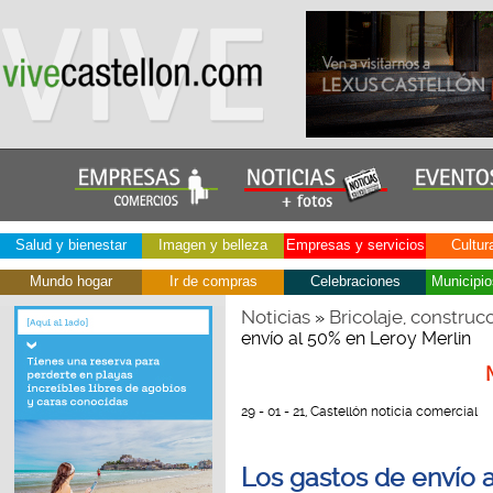
Salud y bienestar
Imagen y belleza
Empresas y servicios
Cultur
Mundo hogar
Ir de compras
Celebraciones
Municipio
Noticias
Bricolaje, construc
»
envío al 50% en Leroy Merlin
29 - 01 - 21, Castellón noticia comercial
Los gastos de envío a