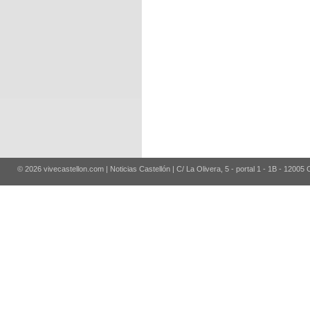
© 2026 vivecastellon.com | Noticias Castellón | C/ La Olivera, 5 - portal 1 - 1B - 12005 