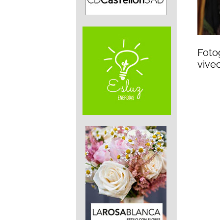
Fotog
vive