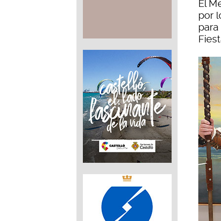
El Me
por 
para 
Fies