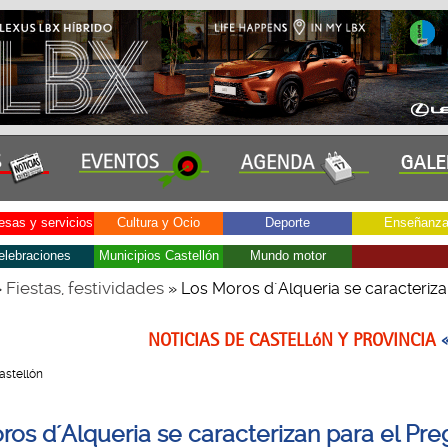
sas y servicios
Cultura y Ocio
Deporte
Enseñanz
elebraciones
Municipios Castellón
Mundo motor
Fiestas, festividades
»
» Los Moros d´Alqueria se caracteriza
NOTICIAS DE CASTELLóN Y PROVINCIA
Castellón
ros d´Alqueria se caracterizan para el Pre