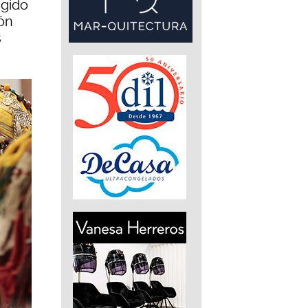
egido
ión
s