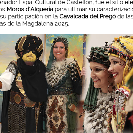
nador Espai Cultural de Castellón, fue el sitio el
los
Moros d´Alqueria
para ultimar su caracterizac
su participación en la
Cavalcada del Pregó
de la
tas de la Magdalena 2025.