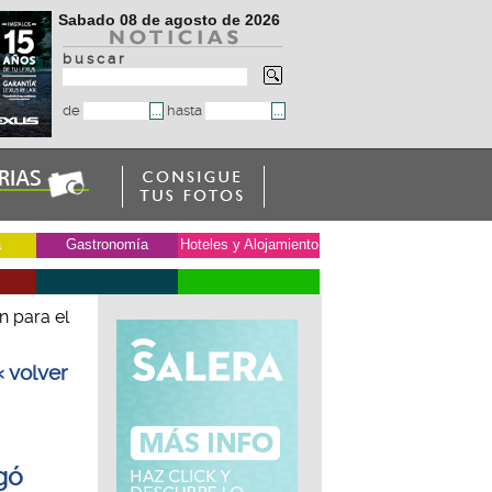
Sabado 08 de agosto de 2026
b u s c a r
de
hasta
a
Gastronomía
Hoteles y Alojamiento
n para el
« volver
gó