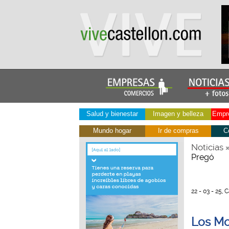
Salud y bienestar
Imagen y belleza
Empre
Mundo hogar
Ir de compras
C
Noticias
Pregó
22 - 03 - 25, 
Los Mo