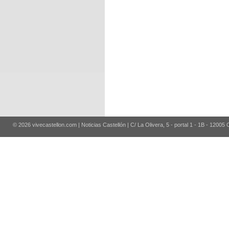
© 2026 vivecastellon.com | Noticias Castellón | C/ La Olivera, 5 - portal 1 - 1B - 12005 