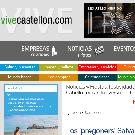
Salud y bienestar
Imagen y belleza
Empresas y servicios
Cultur
Mundo hogar
Ir de compras
Celebraciones
Municipio
Noticias
Fiestas, festividad
»
Cabello recitan los versos del 
13 - 02 - 18, Castellón
Los ´pregoners´ Salv